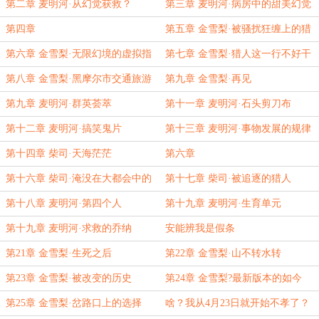
读
第二章 麦明河·从幻觉获救？
第三章 麦明河·病房中的甜美幻觉
第四章
第五章 金雪梨·被骚扰狂缠上的猎
人
第六章 金雪梨·无限幻境的虚拟指
第七章 金雪梨·猎人这一行不好干
南
第八章 金雪梨·黑摩尔市交通旅游
第九章 金雪梨·再见
图
第九章 麦明河·群英荟萃
第十一章 麦明河·石头剪刀布
第十二章 麦明河·搞笑鬼片
第十三章 麦明河·事物发展的规律
第十四章 柴司·天海茫茫
第六章
第十六章 柴司·淹没在大都会中的
第十七章 柴司·被追逐的猎人
伪像
第十八章 麦明河·第四个人
第十九章 麦明河·生育单元
第十九章 麦明河·求救的乔纳
安能辨我是假条
第21章 金雪梨·生死之后
第22章 金雪梨·山不转水转
第23章 金雪梨·被改变的历史
第24章 金雪梨?最新版本的如今
第25章 金雪梨·岔路口上的选择
啥？我从4月23日就开始不孝了？