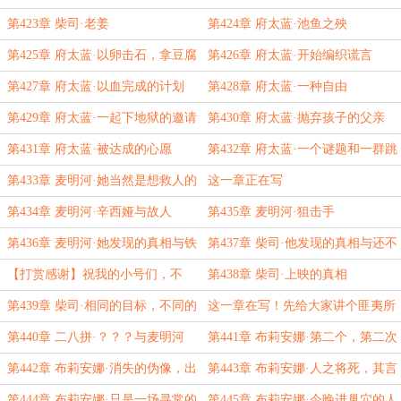
第423章 柴司·老姜
第424章 府太蓝·池鱼之殃
第425章 府太蓝·以卵击石，拿豆腐
第426章 府太蓝·开始编织谎言
撞车
第427章 府太蓝·以血完成的计划
第428章 府太蓝·一种自由
第429章 府太蓝·一起下地狱的邀请
第430章 府太蓝·抛弃孩子的父亲
第431章 府太蓝·被达成的心愿
第432章 府太蓝·一个谜题和一群跳
楼的人
第433章 麦明河·她当然是想救人的
这一章正在写
第434章 麦明河·辛西娅与故人
第435章 麦明河·狙击手
第436章 麦明河·她发现的真相与铁
第437章 柴司·他发现的真相与还不
打的好运
够好的运气
【打赏感谢】祝我的小号们，不
第438章 柴司·上映的真相
是，姥姥们，周末快乐
第439章 柴司·相同的目标，不同的
这一章在写！先给大家讲个匪夷所
人
思的故事
第440章 二八拼·？？？与麦明河
第441章 布莉安娜·第二个，第二次
第442章 布莉安娜·消失的伪像，出
第443章 布莉安娜·人之将死，其言
现的人
也……
第444章 布莉安娜·只是一场寻常的
第445章 布莉安娜·今晚进巢穴的人