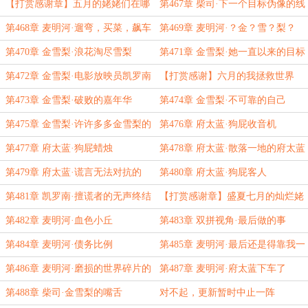
【打赏感谢章】五月的姥姥们在哪
第467章 柴司·下一个目标伪像的线
里
索
第468章 麦明河·遛弯，买菜，飙车
第469章 麦明河·？金？雪？梨？
第470章 金雪梨·浪花淘尽雪梨
第471章 金雪梨·她一直以来的目标
都非常明确
第472章 金雪梨·电影放映员凯罗南
【打赏感谢】六月的我拯救世界
了？
第473章 金雪梨·破败的嘉年华
第474章 金雪梨·不可靠的自己
第475章 金雪梨·许许多多金雪梨的
第476章 府太蓝·狗屁收音机
工作汇总
第477章 府太蓝·狗屁蜡烛
第478章 府太蓝·散落一地的府太蓝
第479章 府太蓝·谎言无法对抗的
第480章 府太蓝·狗屁客人
第481章 凯罗南·擅谎者的无声终结
【打赏感谢章】盛夏七月的灿烂姥
姥，很暖冬
第482章 麦明河·血色小丘
第483章 双拼视角·最后做的事
第484章 麦明河·债务比例
第485章 麦明河·最后还是得靠我一
个老太太
第486章 麦明河·磨损的世界碎片的
第487章 麦明河·府太蓝下车了
深处
第488章 柴司·金雪梨的嘴舌
对不起，更新暂时中止一阵