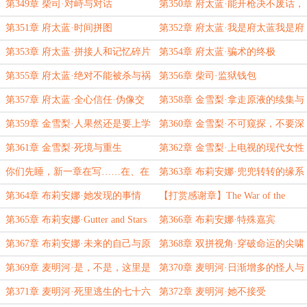
第349章 柴司·对峙与对话
第350章 府太蓝·能开枪决不废话，
最后一章？
第351章 府太蓝·时间拼图
第352章 府太蓝·我是府太蓝我是府
太蓝你是韩六月
第353章 府太蓝·拼接人和记忆碎片
第354章 府太蓝·骗术的终极
第355章 府太蓝·绝对不能被杀与祸
第356章 柴司·监狱钱包
水东引
第357章 府太蓝·全心信任·伪像交
第358章 金雪梨·拿走原液的续集与
换·需要立即逃亡
气球笑脸
第359章 金雪梨·人果然还是要上学
第360章 金雪梨·不可窥探，不要深
啊
入，紧追不舍
第361章 金雪梨·死境与重生
第362章 金雪梨·上电视的现代女性
你们先睡，新一章在写……在、在
第363章 布莉安娜·兜兜转转的缘系
写的……
第364章 布莉安娜·她发现的事情
【打赏感谢章】The War of the
Nests
第365章 布莉安娜·Gutter and Stars
第366章 布莉安娜·特殊嘉宾
第367章 布莉安娜·未来的自己与原
第368章 双拼视角·穿破命运的尖啸
本的目标
第369章 麦明河·是，不是，这里是
第370章 麦明河·日渐增多的怪人与
工地
伊文
第371章 麦明河·死里逃生的七十六
第372章 麦明河·她不接受