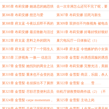
是秃鹫啊，是府太蓝啊
第305章 布莉安娜·她迷恋的她恐惧
去一次非洲怎么还写不完了呢，要
的她渴望的但是
不今天就算是最后一篇吧
第306章 布莉安娜·慈悲与爱
第307章 布莉安娜·旧死与新生
第308章 府太蓝·今夜以后即不再的
第309章 双拼但不均衡视角·被电击
同伴
倒的人
第310章 布莉安娜·最后致歉与活过
第311章 布莉安娜·好毒好恨好狠好
今夜
痛好爽快
第312章 府太蓝·意料之外的阴沟
巢穴电玩厅一日体验记（1）
第313章 府太蓝·定下了一个陌生人
第314章 府太蓝·令他嫉妒的小女孩
的命运
第315章 三拼视角·一换一·信息注
第316章 金雪梨·向诱惑屈服的诱惑
入太早·巢穴警局NSPD
第317章 金雪梨·她找到的两全之法
第318章 布莉安娜·完整光洁，美丽
可爱
第319章 金雪梨·重来也不会变的选
第320章 金雪梨·商店，乐园，杀人
择
（？）事件
第321章 金雪梨·名侦探出不了厕所
第322章 金雪梨·金……雪……
了
梨……
第323章 金雪梨·尽职尽责便利店员
街机厅拯救赞助商作战（2）（不
必介意标题变了，都是小事）
第324章 金雪梨·carpe momentum，
第325章 金雪梨·主动上岗
baby！
第326章 金雪梨·总有刁居民想篡位
第327章 金雪梨·人生第一次遇见的