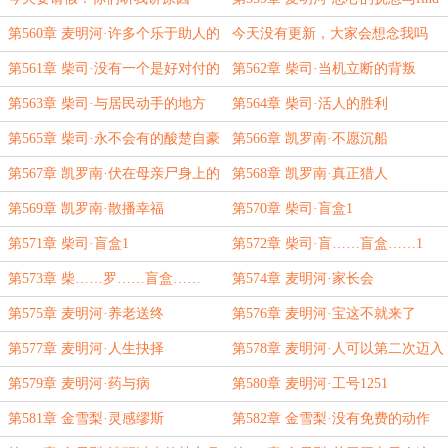
my
第560章 麦明河·许多个乐于助人的
今天没有更新，大家会想念我吗
人
第561章 柴司·没有一个是好对付的
第562章 柴司·当机立断的背叛
第563章 柴司·与居民动手的地方
第564章 柴司·活人的胜利
第565章 柴司·永不会有的酸楚自豪
第566章 凯罗南·不愿沉船
第567章 凯罗南·伏在母亲尸身上的
第568章 凯罗南·真正猎人
痛哭
第569章 凯罗南·散播幸福
第570章 柴司·盲盒1
第571章 柴司·盲盒1
第572章 柴司·盲……盲盒……1
第573章 柴……罗……盲盒……
第574章 麦明河·家长会
南……1
第575章 麦明河·养老送终
第576章 麦明河·宝这不就来了
第577章 麦明河·人生抉择
第578章 麦明河·人可以第二次迈入
相同的沼泽
第579章 麦明河·药与病
第580章 麦明河·工号1251
第581章 金雪梨·灵感缪斯
第582章 金雪梨·没有免费的动作