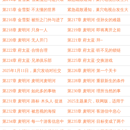
啊
爆炸
第215章 金雪梨·不太懂的世界
紧急疏散通知，巢穴电视台发生大
爆炸（重发免费版）
第216章 金雪梨·被拒之门外与进了
第217章 麦明河·侄孙女的难题
门的
第218章 麦明河·只身一人
第219章 麦明河·即将离开之前
第220章 麦明河·无人开门
第221章 府太蓝·拜~
第222章 府太蓝·合情合理
第223章 府太蓝·听不见的锁链
第224章 府太蓝·兄弟俱乐部
第225章 府太蓝·交换游戏
2025年1月11日，巢穴发动对社交
第226章 麦明河·第一个关卡
媒体的侵略战争
第227章 麦明河·麦明河麦明河
第228章 麦明河·重获新生的条件
第229章 麦明河·如此多的事物
第230章 麦明河·理所当然的事
第231章 麦明河·路标·木头人·捉迷
2025主题巢穴，联网版，适用于
藏
IOS安卓steam各大平台
第232章 麦明河·被忽视的海报
第233章 麦明河·客游信中息心
第234章 麦明河·每一个游客信息中
第235章 麦明河·目标变成了两个