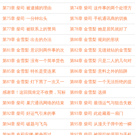
第73章 柴司·被逮捕的理由
第74章 柴司·这件事的两个处理方
案
第75章 柴司·一分钟出头
第76章 柴司·手机通讯商的切换
第77章 柴司·被联系上的警局
第78章 金雪梨·她是居民就好了
第79章 金雪梨·出去的办法
第80章 金雪梨·规则的形状
第81章 金雪梨·意识到两件事的次
第82章 金雪梨·见缝就钻的金雪梨
序
第83章 金雪梨·没有一个简单货色
第84章 金雪梨·只是二人的几句对
话
第85章 金雪梨·特长是受连累
第86章 金雪梨·意料之外的陷阱
第87章 金雪梨·灯下黑了一次又一
第88章 金雪梨·一个无法拒绝的提
次
议
感谢章！这回我肯定不收费，写标
第89章 金雪梨·选择
题里
第90章 柴司·巢穴通讯网络的结束
第91章 柴司·最强运气与狙击失败
第92章 柴司·好运气引来的事
第93章 柴司·此处藏着一扇门
第94章 柴司·破题与飞鸟
第95章 柴司·从漫天子弹中抢一瞬
间
第96章 布莉安娜·擦身而过
第97章 柴司·被跟踪的原因与手机