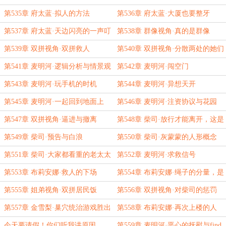
第535章 府太蓝·拟人的方法
第536章 府太蓝·大厦也要整牙
第537章 府太蓝·天边闪亮的一声叮
第538章 群像视角·真的是群像
第539章 双拼视角·双拼救人
第540章 双拼视角·分散两处的她们
第541章 麦明河·逻辑分析与情景观
第542章 麦明河·闯空门
察
第543章 麦明河·玩手机的时机
第544章 麦明河·异想天开
第545章 麦明河·一起回到地面上
第546章 麦明河·注资协议与花园
第547章 双拼视角·逼进与撤离
第548章 柴司·放行才能离开，这是
柴司的道理
第549章 柴司·预告与白浪
第550章 柴司·灰蒙蒙的人形概念
第551章 柴司·大家都看重的老太太
第552章 麦明河·求救信号
第553章 布莉安娜·救人的下场
第554章 布莉安娜·绳子的分量，是
一条命
第555章 姐弟视角·双拼居民饭
第556章 双拼视角·对柴司的惩罚
第557章 金雪梨·巢穴统治游戏胜出
第558章 布莉安娜·再次上楼的人
者
今天要请假！你们听我讲原因
第559章 麦明河·恶心的抚慰与find