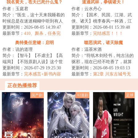
我名黄天，苍天已死什么鬼？
速通武林，拳镇诸天！
作者：玉庭君
作者：云水丹心
简介：“医生，这十天来我睡着的
简介：【国术、民国、江湖、武
时候总是在迷迷糊糊中听到有人
侠、诸天】桃李春风一杯酒，江
喊我的名字。”“黄天先生，你这是
更新时间：2026-08-05 14:39:47
湖夜雨十年灯。！陈湛跨越百
更新时间：2026-08-01 15:39:48
幻听。”...
最新章节：
410、厮杀，任务完
年，身入风起云涌...
最新章节：
完结感言！！！
成，再破！
奥特曼任意键：启明
噬恶演武，诸天除魔
作者：说的道理
作者：温茶米酒
简介：【智斗】【不虐主】【高
简介：“符纸木剑经书，纯古法的
端局】【不毁原剧人设】这个世
驱邪，现在已经不吃香了，就算
界，防卫队由各种重量级成员构
更新时间：2026-07-29 19:25:30
术士出门，都得带个二百斤的香
更新时间：2026-08-05 19:03:13
成:总监城府深...
最新章节：
完本感言+新书内容
炉防身，你不...
最新章节：
第2章 川东古城号无
+推一本万订骑士文《谁让他当假
双，西坝脂酥盐千丈（4000单
正在热播推荐
面骑士的！》
更）
国产剧
AI漫剧
足球