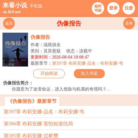
来看小说
手机版
临时
登录
注册
书架
m.lk9.net
伪像报告
返回
菜单
伪像报告
作者：须尾俱全
类别：灵异悬疑
状态：连载中
更新时间：2026-08-04 18:08:47
最新章节：
第597章 布莉安娜·品名：布莉安娜·韦
开始阅读
加入书架
伪像报告简介：
你愿意为了改变命运，进入危险与机遇的奇境吗？...
《伪像报告》最新章节
第597章 布莉安娜·品名：布莉安娜·韦
第596章 布莉安娜·害怕知道结局
第595章 布莉安娜·过桥费