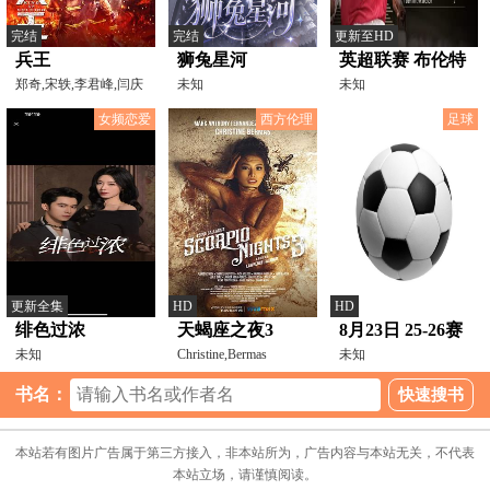
完结
完结
更新至HD
兵王
狮兔星河
英超联赛 布伦特
郑奇,宋轶,李君峰,闫庆
未知
福德VS利兹联
未知
元,陈建飞,王砚辉,杨
20251215
女频恋爱
西方伦理
足球
更新全集
HD
HD
绯色过浓
天蝎座之夜3
8月23日 25-26赛
未知
Christine,Bermas
季英超第2轮 布
未知
伦特福德VS阿斯
书名：
顿维拉
本站若有图片广告属于第三方接入，非本站所为，广告内容与本站无关，不代表
本站立场，请谨慎阅读。