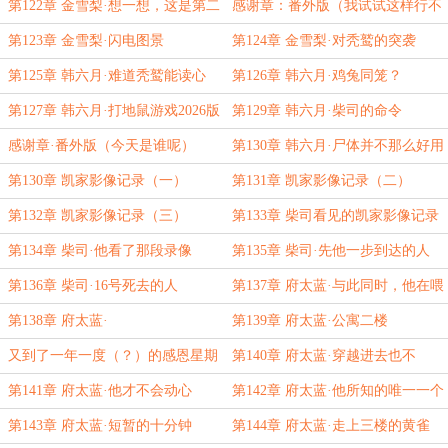
常
第122章 金雪梨·想一想，这是第二
感谢章：番外版（我试试这样行不
次遇见秃鹫
行）
第123章 金雪梨·闪电图景
第124章 金雪梨·对秃鹫的突袭
第125章 韩六月·难道秃鹫能读心
第126章 韩六月·鸡兔同笼？
吗？
第127章 韩六月·打地鼠游戏2026版
第129章 韩六月·柴司的命令
感谢章·番外版（今天是谁呢）
第130章 韩六月·尸体并不那么好用
嘛
第130章 凯家影像记录（一）
第131章 凯家影像记录（二）
第132章 凯家影像记录（三）
第133章 柴司看见的凯家影像记录
（四）
第134章 柴司·他看了那段录像
第135章 柴司·先他一步到达的人
第136章 柴司·16号死去的人
第137章 府太蓝·与此同时，他在喂
猫？
第138章 府太蓝·
第139章 府太蓝·公寓二楼
又到了一年一度（？）的感恩星期
第140章 府太蓝·穿越进去也不
六
错……？
第141章 府太蓝·他才不会动心
第142章 府太蓝·他所知的唯一一个
家
第143章 府太蓝·短暂的十分钟
第144章 府太蓝·走上三楼的黄雀