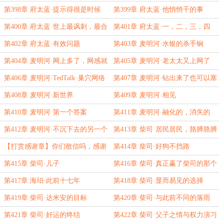
看见的事
第398章 府太蓝·提示得很是时候
第399章 府太蓝·他悄悄干的事
第400章 府太蓝·世上最讽刺，最合
第401章 府太蓝·一，二，三，四
适的事
第402章 府太蓝·有效问题
第403章 麦明河·水银的杀手锏
第404章 麦明河·网上多了，网感就
第405章 麦明河·老太太又上网了
很重，此乃必然之理
第406章 麦明河·TedTalk·巢穴网络
第407章 麦明河·钻出来了也可以塞
信息技术的讲解与应用
回去
第408章 麦明河·新世界
第409章 麦明河·相见
第410章 麦明河·第一个答案
第411章 麦明河·融化的，消失的
第412章 麦明河·不沉下去的另一个
第413章 柴司·居民居民，胳膊胳膊
办法
【打赏感谢章】你们敢信吗，感谢
第414章 柴司·好狗不挡路
章终于进入四月了
第415章 柴司·儿子
第416章 柴司·真正赢了柴司的那个
人
第417章 海珀·此前十七年
第418章 柴司·显而易见的选择
第419章 柴司·达米安的目标
第420章 柴司·与此前不同的落雨
第421章 柴司·好运的终结
第422章 柴司·父子之情与权力演习