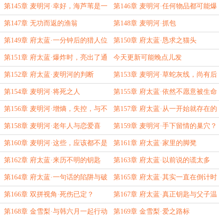
第145章 麦明河·幸好，海芦苇是一
第146章 麦明河·任何物品都可能爆
个能够信任合作的人
炸哦
第147章 无功而返的渔翁
第148章 麦明河·抓包
第149章 府太蓝·一分钟后的猎人位
第150章 府太蓝·恳求之猫头
置
第151章 府太蓝·爆炸时，亮出了通
今天更新可能晚点儿发
关的曙光
第152章 府太蓝·麦明河的判断
第153章 麦明河·草蛇灰线，尚有后
手
第154章 麦明河·将死之人
第155章 府太蓝·依然不愿意被生命
放弃
第156章 麦明河·增熵，失控，与不
第157章 府太蓝·从一开始就存在的
甘
陷阱
第158章 麦明河·老年人与恋爱喜
第159章 麦明河·手下留情的巢穴？
剧？
第160章 麦明河·这些，应该都不是
第161章 府太蓝·家里的脚凳
被增加的记忆吧？
第162章 府太蓝·来历不明的钥匙
第163章 府太蓝·以前说的谎太多
了？
第164章 府太蓝·一句话的陷阱与破
第165章 府太蓝·其实一直在倒计时
局
的钥匙？
第166章 双拼视角·死伤已定？
第167章 府太蓝·真正钥匙与父子温
情
第168章 金雪梨·与韩六月一起行动
第169章 金雪梨·爱之路标