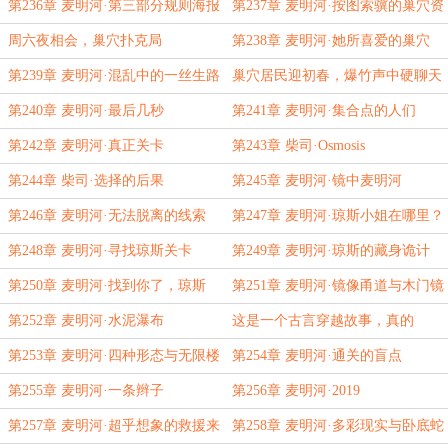
心里
第236章 麦明河·第三部分规则海报
第237章 麦明河·按图索骥的巢穴资
在……
料
周六夜相会，巢穴扑克局
第238章 麦明河·她所喜爱的巢穴
第239章 麦明河·混乱中的一丝生路
巢穴居民迎初春，爆竹声中硬聊天
第240章 麦明河·最后几秒
第241章 麦明河·集合点的人们
第242章 麦明河·真正关卡
第243章 柴司·Osmosis
第244章 柴司·选择的后果
第245章 麦明河·镜中麦明河
第246章 麦明河·无法脱离的线索
第247章 麦明河·琼斯小姐在哪里？
第248章 麦明河·寻找琼斯关卡
第249章 麦明河·琼斯的藏身诡计
第250章 麦明河·找到你了，琼斯
第251章 麦明河·镜像甬道与木门镜
子
第252章 麦明河·水泥瀑布
这是一个古言穿越故事，真的
第253章 麦明河·四种形态与无限楼
第254章 麦明河·通关的盲点
层
第255章 麦明河·一条辫子
第256章 麦明河·2019
第257章 麦明河·超乎想象的救援来
第258章 麦明河·多彩现实与卧底蛇