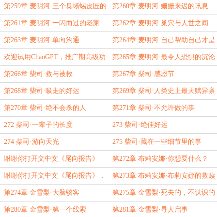
了
第259章 麦明河·三个臭蜥蜴皮匠的
第260章 麦明河·姗姗来迟的讯息
发现
第261章 麦明河·一闪而过的老家
第262章 麦明河·巢穴与人世之间
第263章 麦明河·单向沟通
第264章 麦明河·自己帮助自己才是
唯一可靠的路
欢迎试用ChaoGPT，推广期高级功
第265章 麦明河·最令人恐惧的沉沦
能免费开放
第266章 柴司·救与被救
第267章 柴司·感恩节
第268章 柴司·吸走的好运
第269章 柴司·人类史上最天赋异禀
的猎人
第270章 柴司·绝不会杀的人
第271章 柴司·不允许做的事
272 柴司·一辈子的长度
273 柴司·绝佳好运
274 柴司·游向天光
275 柴司·藏在一些细节里的事
谢谢你打开文中文《尾向报告》
第272章 布莉安娜·你想要什么？
（又名，忆姥恩）
谢谢你打开文中文《尾向报告》，
第273章 布莉安娜·布莉安娜的救赎
又名，《忆姥恩》
与幸福
第274章 金雪梨·大脑骇客
第275章 金雪梨·死去的，不认识的
人
第280章 金雪梨·第一个线索
第281章 金雪梨·寻人启事