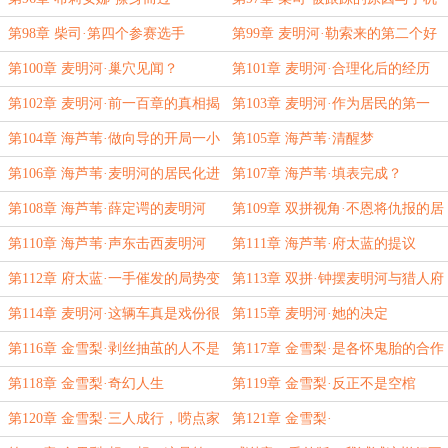
警报
第98章 柴司·第四个参赛选手
第99章 麦明河·勒索来的第二个好
处
第100章 麦明河·巢穴见闻？
第101章 麦明河·合理化后的经历
第102章 麦明河·前一百章的真相揭
第103章 麦明河·作为居民的第一
晓了！
天……？
第104章 海芦苇·做向导的开局一小
第105章 海芦苇·清醒梦
时
第106章 海芦苇·麦明河的居民化进
第107章 海芦苇·填表完成？
展报告
第108章 海芦苇·薛定谔的麦明河
第109章 双拼视角·不恩将仇报的居
民不是好居民
第110章 海芦苇·声东击西麦明河
第111章 海芦苇·府太蓝的提议
第112章 府太蓝·一手催发的局势变
第113章 双拼·钟摆麦明河与猎人府
化
太蓝
第114章 麦明河·这辆车真是戏份很
第115章 麦明河·她的决定
多
第116章 金雪梨·剥丝抽茧的人不是
第117章 金雪梨·是各怀鬼胎的合作
她
吗
第118章 金雪梨·奇幻人生
第119章 金雪梨·反正不是空棺
第120章 金雪梨·三人成行，唠点家
第121章 金雪梨·