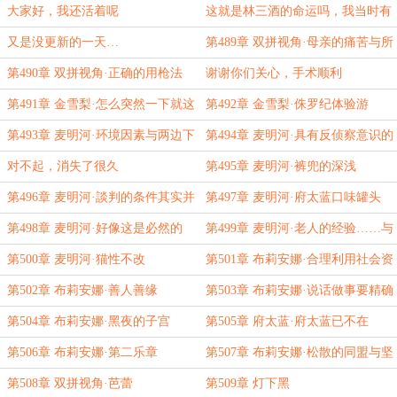
大家好，我还活着呢
这就是林三酒的命运吗，我当时有
点残忍了吧
又是没更新的一天…
第489章 双拼视角·母亲的痛苦与所
有物
第490章 双拼视角·正确的用枪法
谢谢你们关心，手术顺利
第491章 金雪梨·怎么突然一下就这
第492章 金雪梨·侏罗纪体验游
样了呢
第493章 麦明河·环境因素与两边下
第494章 麦明河·具有反侦察意识的
注
居民
对不起，消失了很久
第495章 麦明河·裤兜的深浅
第496章 麦明河·談判的条件其实并
第497章 麦明河·府太蓝口味罐头
不存在
第498章 麦明河·好像这是必然的
第499章 麦明河·老人的经验……与
身子骨
第500章 麦明河·猫性不改
第501章 布莉安娜·合理利用社会资
源
第502章 布莉安娜·善人善缘
第503章 布莉安娜·说话做事要精确
第504章 布莉安娜·黑夜的子宫
第505章 府太蓝·府太蓝已不在
第506章 布莉安娜·第二乐章
第507章 布莉安娜·松散的同盟与坚
实的威胁
第508章 双拼视角·芭蕾
第509章 灯下黑