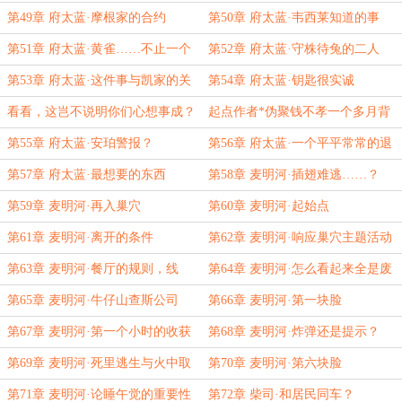
反应
第49章 府太蓝·摩根家的合约
第50章 府太蓝·韦西莱知道的事
第51章 府太蓝·黄雀……不止一个
第52章 府太蓝·守株待兔的二人
第53章 府太蓝·这件事与凯家的关
第54章 府太蓝·钥匙很实诚
系
看看，这岂不说明你们心想事成？
起点作者*伪聚钱不孝一个多月背
后的密辛
第55章 府太蓝·安珀警报？
第56章 府太蓝·一个平平常常的退
休猎人
第57章 府太蓝·最想要的东西
第58章 麦明河·插翅难逃……？
第59章 麦明河·再入巢穴
第60章 麦明河·起始点
第61章 麦明河·离开的条件
第62章 麦明河·响应巢穴主题活动
的脸
第63章 麦明河·餐厅的规则，线
第64章 麦明河·怎么看起来全是废
索，与提示
话啊
第65章 麦明河·牛仔山查斯公司
第66章 麦明河·第一块脸
第67章 麦明河·第一个小时的收获
第68章 麦明河·炸弹还是提示？
第69章 麦明河·死里逃生与火中取
第70章 麦明河·第六块脸
栗
第71章 麦明河·论睡午觉的重要性
第72章 柴司·和居民同车？