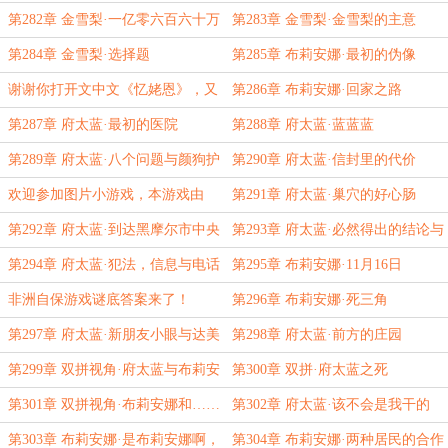
第282章 金雪梨·一亿零六百六十万
第283章 金雪梨·金雪梨的主意
第284章 金雪梨·选择题
第285章 布莉安娜·最初的伪像
谢谢你打开文中文《忆姥恩》，又
第286章 布莉安娜·回家之路
名《上一辈子的旅行》
第287章 府太蓝·最初的医院
第288章 府太蓝·蓝蓝蓝
第289章 府太蓝·八个问题与颜狗护
第290章 府太蓝·信封里的代价
士
欢迎参加图片小游戏，本游戏由
第291章 府太蓝·巢穴的好心肠
xyyz姥盛情赞助
第292章 府太蓝·到达黑摩尔市中央
第293章 府太蓝·必然得出的结论与
车站
行动
第294章 府太蓝·犯法，信息与电话
第295章 布莉安娜·11月16日
非洲自保游戏谜底答案来了！
第296章 布莉安娜·死三角
第297章 府太蓝·新朋友小眼与达美
第298章 府太蓝·前方的庄园
乐披萨
第299章 双拼视角·府太蓝与布莉安
第300章 双拼·府太蓝之死
娜
第301章 双拼视角·布莉安娜和……
第302章 府太蓝·该不会是我干的
谁？
吧？
第303章 布莉安娜·是布莉安娜啊，
第304章 布莉安娜·两种居民的合作