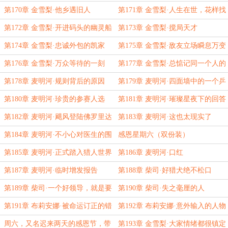
第170章 金雪梨·他乡遇旧人
第171章 金雪梨·人生在世，花样找
死
第172章 金雪梨·开进码头的幽灵船
第173章 金雪梨·搅局天才
第174章 金雪梨·忠诚外包的凯家
第175章 金雪梨·敌友立场瞬息万变
人？
第176章 金雪梨·万众等待的一刻
第177章 金雪梨·总惦记同一个人的
伪像报告
第178章 麦明河·规则背后的原因
第179章 麦明河·四面墙中的一个乒
乓球
第180章 麦明河·珍贵的参赛人选
第181章 麦明河·璀璨星夜下的回答
第182章 麦明河·飓风登陆佛罗里达
第183章 麦明河·这也太现实了
第184章 麦明河·不小心对医生的围
感恩星期六（双份装）
追堵截
第185章 麦明河·正式踏入猎人世界
第186章 麦明河·口红
第187章 麦明河·临时增发报告
第188章 柴司·好猎犬绝不松口
第189章 柴司·一个好领导，就是要
第190章 柴司·失之毫厘的人
知人善任
第191章 布莉安娜·被命运订正的错
第192章 布莉安娜·意外输入的人物
误
指令
周六，又名迟来两天的感恩节，带
第193章 金雪梨·大家情绪都很镇定