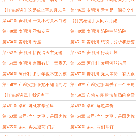
恋爱
【打赏感谢】这是截止至10月31号
第446章 麦明河·天堂是一辆公交车
的爱
第447章 麦明河·十九小时真不白过
【打赏感谢】人间四月姥
第448章 麦明河·孕妇专座
第449章 麦明河·陷阱中的陷阱
第450章 麦明河·专座
第451章 麦明河·惩罚，分析和新变
故
第452章 麦明河·搭配得天衣无缝
第453章 麦明河·行动计划
第454章 麦明河·言而有信，童叟无
第455章 阿什利·麦明河的结局
欺，活人专座
第456章 阿什利·多少年也不变的模
第457章 麦明河·无人等待，有人跟
样
踪
第458章 布莉安娜·在她不知道的时
第459章 布莉安娜·写丢了一个主角
候
的原因
【打赏感谢章】我词穷了
第460章 布莉安娜·吃海鲜汤的金雪
梨们
第461章 柴司·她死在希望里
第462章 柴司·远超票价
第463章 柴司·当年之事，是因为你
第464章 柴司·当年之事，是因为你
太优秀了（一）
太优秀了（二）
第465章 柴司·再见黛菊·门罗
第466章 柴司·两副耳钉