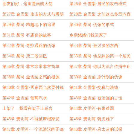
朋友们好，这里是南航大使
第26章 金雪梨·居民的攻击模式
第27章 金雪梨·攻击的方式与辨明
第28章 金雪梨·之前这么多章内容
正身
都消失了
第29章 柴司·跨越地下的追逐
第30章 柴司·伪像的形式
第31章 柴司·有逻辑的故事
乡亲姥姥们我回家了
第32章 柴司·寻找通路的伪像
第33章 柴司·最讨厌的东西
第34章 柴司·第二段回忆
第35章 柴司·他见到的第一个居民
第36章 柴司·非常非常非常简单
第37章 柴司·你以为流言传播中止
了吗
第38章 柴司·金雪梨之惑的根源
第39章 金雪梨·原计划的伪像
第40章 金雪梨·买东西当然要付钱
第41章 金雪梨·交税与洗钱
啊
第42章 金雪梨·葡萄汽水
第43章 金雪梨·被遗漏的古怪
上架了，我蹲在架子上感言
第44章 麦明河·有家难回
第45章 麦明河·不能被摩根家发
第46章 麦明河·骑虎难下
现……
第47章 麦明河·一个流浪汉的正确
第48章 麦明河·府太蓝的试探