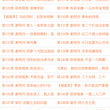
事，社区公园，夜间大学
第328章 双拼视角·宠物学校
第329章 布莉安娜·一心向学金雪梨
【感谢章】与此同时，在阳光明媚
第330章 麦明河·搏命的回报
的巢穴公园相亲角里……
第331章 麦明河·救人一命胜造七级
第332章 麦明河·第二个行动点的难
浮……
度
第333章 麦明河·一切都很顺利，真
第334章 麦明河·以三个猎人的经验
的
保证
第335章 麦明河·病号餐
第336章 麦明河·今日也要为公共安
全负责
第337章 麦明河·胡萝卜与统治游戏
第338章 麦明河·没有伪像报告
磨盘
第339章 麦明河·消失的统治者与未
第340章 双拼视角·不是一刀两断，
来的统治者
而是一章两断
第341章 双拼视角·双份安心
大家好，都在坑里蹲着呢吗，蹲得
舒服吗？
第342章 双拼视角·平静无波，安宁
第343章 麦明河·三十分钟，三十
美梦
年，二十六天
第344章 麦明河·直奔核心的行动
【感谢章】警告，前方路况严重拥
堵
第345章 麦明河·陌生怪人，熟人怪
第346章 双拼视角·一屋二人三声
人，熟人
第347章 柴司·苏醒之后的问题
第348章 柴司·韩六月之死