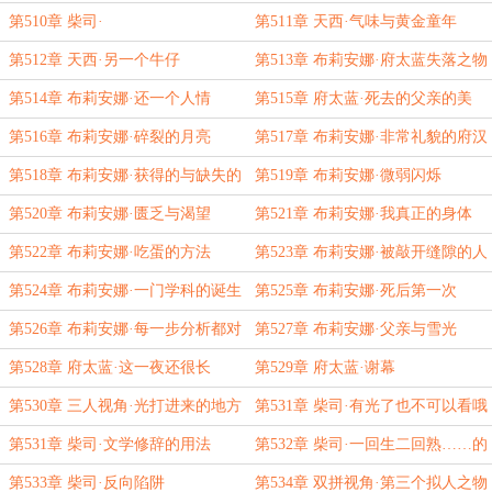
第510章 柴司·
第511章 天西·气味与黄金童年
第512章 天西·另一个牛仔
第513章 布莉安娜·府太蓝失落之物
第514章 布莉安娜·还一个人情
第515章 府太蓝·死去的父亲的美
第516章 布莉安娜·碎裂的月亮
第517章 布莉安娜·非常礼貌的府汉
第518章 布莉安娜·获得的与缺失的
第519章 布莉安娜·微弱闪烁
第520章 布莉安娜·匮乏与渴望
第521章 布莉安娜·我真正的身体
第522章 布莉安娜·吃蛋的方法
第523章 布莉安娜·被敲开缝隙的人
第524章 布莉安娜·一门学科的诞生
第525章 布莉安娜·死后第一次
第526章 布莉安娜·每一步分析都对
第527章 布莉安娜·父亲与雪光
了
第528章 府太蓝·这一夜还很长
第529章 府太蓝·谢幕
第530章 三人视角·光打进来的地方
第531章 柴司·有光了也不可以看哦
第531章 柴司·文学修辞的用法
第532章 柴司·一回生二回熟……的
对家
第533章 柴司·反向陷阱
第534章 双拼视角·第三个拟人之物