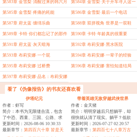
第583章 金雪梨·清醒过来的韩六月
第584章 金雪梨·关于开车寻人这一
个假设行动
第585章 金雪梨·疼痛的耗能
第586章 金雪梨·最后一个电话
第587章 府太蓝·缠绵乐曲
第588章 双拼视角·世界是一双鞋
第589章 卡特·你们都忘记了的那件
第590章 卡特·年龄真的很重要
事
第591章 府太蓝·灰天暗海
第592章 布莉安娜·黑水医院
第593章 布莉安娜·一个屁
第594章 布莉安娜·一辈子的经验
第595章 布莉安娜·过桥费
第596章 布莉安娜·害怕知道结局
第597章 布莉安娜·品名：布莉安娜
·韦
看了《伪像报告》的书友还喜欢看
伊塔纪元
带着英雄无敌穿越武侠世界
作者：虾写
作者：金天猪
简介：本书为无限缝合流，包含
简介：明明穿越后只想躺平，却
了中恐、西童、三国、公路、求
很快就认清了现实。躺平？低欲
生、丧尸、克苏鲁、星际等元素
更新时间：2026-08-06 10:30:33
望？无欲无求？呵呵，不过是对
更新时间：2026-07-27 02:20:57
副本。战斗系统...
最新章节：
第四百六十章 皆是天
自身能力差的借...
最新章节：
第四百七十八章万古
骄
杀局，战局反转