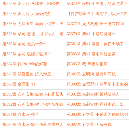
岁
第373章 麦明河·从哪来，回哪去
第374章 麦明河·黑雨，急浪与通路
第375章 麦明河·大海做的梦
【打赏感谢章】我觉得可以换个方
式感谢姥姥
第376章 无法测知·暴雨，保护，庄
第377章 无法测知·居民与衣帽间
园
第378章 柴司·恶徒，退役军人，老
第379章 柴司·不是幻觉与凹
中医
第380章 柴司·最后一分钟
第381章 柴司·恭喜，你们出场了
第382章 柴司·破罐子破摔？
第383章 柴司·暴雨深处是家
第384章 我·2019年的鲜花
第385章 我·黑夜与银河
第386章 双拼视角·沉入海底
第387章 麦明河·墓碑和司机
第388章 金雪梨·们
第389章 金雪梨们·从黑浪中出生的
东西
第390章 布莉安娜·鼓舞人心秃鹫头
第391章 布莉安娜·被感染的人与一
直在等她的人
第392章 布莉安娜·对，它的名字就
第393章 布莉安娜·穿针引线，出
叫？？？
生，回家
第394章 府太蓝·榛子
第395章 府太蓝·不是因为他很聪明
第396章 府太蓝·舞台角落里未被人
第397章 府太蓝·无头有偶