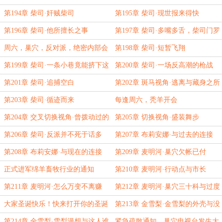
来一份不知谁写的绝密文件
第194章 柴司·奸贼柴司
第195章 柴司·现世报来得快
第196章 柴司·他所擅长之事
第197章 柴司·多嘴多舌，柴司门罗
周六，巢穴，反对派，绝密内部会
第198章 柴司·短暂飞翔
议
第199章 柴司·一条小巷竟能挤下这
第200章 柴司·一场反高潮的枪战
么多人
第201章 柴司·追捕空白
第202章 斑马视角·逃离与藏身之所
第203章 柴司·循迹而来
每逢周六，秃羊开会
第204章 交叉切换视角·曾拨动过的
第205章 切换视角·盛装舞步
历史
第206章 柴司·反派并不死于话多
第207章 布莉安娜·与过去的连接
第208章 布莉安娜·与现在的连接
第209章 麦明河·巢穴欠帐已付
正式进军绵羊畜牧行业的通知
第210章 麦明河·行动点与市长
第211章 麦明河·怎么万变不离赚
第212章 麦明河·巢穴三十科与过度
钱？
包装
大家圣诞快乐！快来打开你的圣诞
第213章 金雪梨·金雪梨的外壳与没
礼物看看
了外壳的口红
第214章 金雪梨·雪梨漫想与这人谁
紧急疏散通知，巢穴电视台发生大