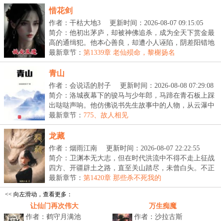
惜花剑
作者：干枯大地3
更新时间：2026-08-07 09:15:05
简介：他初出茅庐，却被神佛追杀，成为全天下赏金最
高的通缉犯。他本心善良，却遭小人诬陷，阴差阳错地
当...
最新章节：
第1339章 老仙殒命，黎榭扬名
青山
作者：会说话的肘子
更新时间：2026-08-08 07:29:08
简介：洛城夜幕下的骏马与少年郎，马蹄在青石板上踩
出哒哒声响。他仿佛说书先生故事中的人物，从云瀑中
来...
最新章节：
775、故人相见
龙藏
作者：烟雨江南
更新时间：2026-08-07 22:22:55
简介：卫渊本无大志，但在时代洪流中不得不走上征战
四方、开疆辟土之路，直至关山踏尽，未曾白头。不正
经...
最新章节：
第1420章 那些杀不死我的
<< 向左滑动，查看更多：
让仙门再次伟大
万生痴魔
作者：鹤守月满池
作者：沙拉古斯