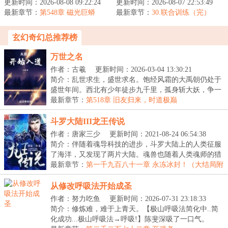
更新时间：2026-08-08 09:22:24
祂诞生之后，原本完美无
更新时间：2026-08-07 22:53:49
了整整一万年。新生儿不
最新章节：
瑕的世界，出现了瑕疵。
第548章 磁光巨蟒
最新章节：
再学习曾经的历史，过往
30.联合训练（完）
凌驾于芸芸...
的英雄如今...
玄幻奇幻总推荐榜
万世之名
作者：古羲
更新时间：2026-03-04 13:30:21
简介：乱世求生，盛世求名。饱经风霜的大禹朝仍处于
盛世年间。西北有少年徒步九千里，孤身斩大妖，争一
世...
最新章节：
第518章 旧友归来，时道极巅
斗罗大陆III龙王传说
作者：唐家三少
更新时间：2021-08-24 06:54:38
简介：伴随着魂导科技的进步，斗罗大陆上的人类征服
了海洋，又发现了两片大陆。魂兽也随着人类魂师的猎
杀...
最新章节：
第一千九百八十一章 永冻冰封！（大结局附
后记）
从修改呼吸法开始成圣
作者：努力吃鱼
更新时间：2026-07-31 23:18:33
简介：修炼难，难于上青天。【极山呼吸法简化中..简
化成功...极山呼吸法→呼吸!】陈斐深吸了一口气。