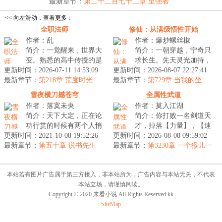
【极...
最新章节：
第二千二百七十二章 至强者
<< 向左滑动，查看更多：
全职法师
修仙：从满级悟性开始
作者：乱
作者：爆炒螺丝椒
简介：一觉醒来，世界大
简介：一朝穿越，宁奇只
变。熟悉的高中传授的是
求长生。先天灵光加持，
更新时间：2026-07-11 14:53:09
魔法，告诉大家要成为一
更新时间：2026-08-07 22:27:41
觉醒满级悟性。自此。宁
最新章节：
名出色的魔法师。居住的
第218章 荒度时光
最新章节：
奇低调修行，不无敌不出
第729章 当我的坐
都市之外游...
骑！
山。阅万经...
雪夜横刀撼苍穹
全属性武道
作者：落寞未央
作者：莫入江湖
简介：天下大定，正在论
简介：你打败一名剑道天
功行赏的时候有两个人悄
才，掉落【力量】，【速
更新时间：2021-10-08 19:52:26
悄从中溜了出去，只见两
更新时间：2026-08-08 09:59:02
度】，【剑道天赋】……
最新章节：
人御剑飞行，直至一处断
第五十章 说书先生
最新章节：
你捡了起来，力量和速度
第3230章 一个猴儿一
壁悬崖边停...
个拴法！封锁！倒反天罡啦！
有所提升，...
本站若有图片广告属于第三方接入，非本站所为，广告内容与本站无关，不代表
本站立场，请谨慎阅读。
Copyright © 2020 来看小说 All Rights Reserved.kk
SiteMap