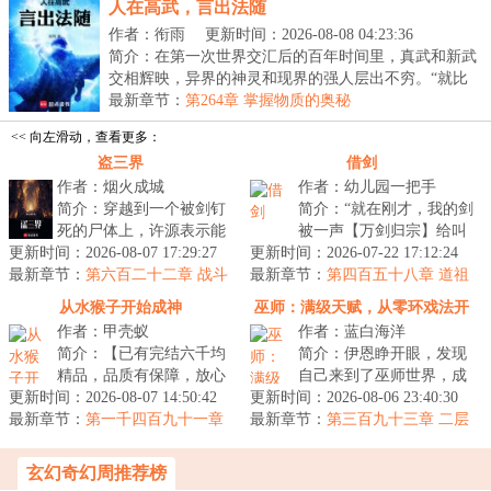
人在高武，言出法随
作者：衔雨
更新时间：2026-08-08 04:23:36
简介：在第一次世界交汇后的百年时间里，真武和新武
交相辉映，异界的神灵和现界的强人层出不穷。“就比
如...
最新章节：
第264章 掌握物质的奥秘
<< 向左滑动，查看更多：
盗三界
借剑
作者：烟火成城
作者：幼儿园一把手
简介：穿越到一个被剑钉
简介：“就在刚才，我的剑
死的尸体上，许源表示能
被一声【万剑归宗】给叫
更新时间：2026-08-07 17:29:27
不能换个穿越对象，否则
更新时间：2026-07-22 17:12:24
走了，怎么办？”“在线
最新章节：
自己一附身就又又又死
第六百二十二章 战斗
最新章节：
等，挺急的，也不知道还
第四百五十八章 道祖
的原本结局！
了。面对这位...
的识海
不还……...
从水猴子开始成神
巫师：满级天赋，从零环戏法开
作者：甲壳蚁
作者：蓝白海洋
始
简介：【已有完结六千均
简介：伊恩睁开眼，发现
精品，品质有保障，放心
自己来到了巫师世界，成
更新时间：2026-08-07 14:50:42
阅读。】穿越成渔民，船
更新时间：2026-08-06 23:40:30
为了翠影森林的一个巫师
最新章节：
还被抢了，怎么办？饥寒
第一千四百九十一章
最新章节：
学徒。起初，天赋平平的
第三百九十三章 二层
鲶鱼吞象，八方到来（6k8）
交迫的梁渠...
梦境破，新的记忆，提升和惊
伊恩只想当...
喜，直面梅塔特隆！
玄幻奇幻周推荐榜