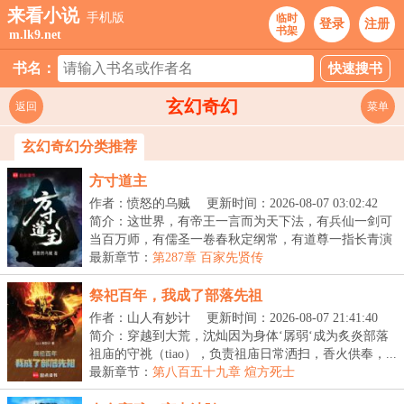
来看小说
手机版
临时
登录
注册
书架
m.lk9.net
书名：
玄幻奇幻
返回
菜单
玄幻奇幻分类推荐
方寸道主
作者：愤怒的乌贼
更新时间：2026-08-07 03:02:42
简介：这世界，有帝王一言而为天下法，有兵仙一剑可
当百万师，有儒圣一卷春秋定纲常，有道尊一指长青演
造...
最新章节：
第287章 百家先贤传
祭祀百年，我成了部落先祖
作者：山人有妙计
更新时间：2026-08-07 21:41:40
简介：穿越到大荒，沈灿因为身体‘孱弱‘成为炙炎部落
祖庙的守祧（tiao），负责祖庙日常洒扫，香火供奉，...
最新章节：
第八百五十九章 煊方死士