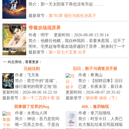
简介：那一天太阳落下再也没有升起……...
最新章节：
第781章 现任与前任决高下
带着农场混异界
作者：明宇
更新时间：2026-08-08 13:30:14
简介：他横任他横，我自种我田，若要来惹我，过不了
明年。宅男赵海带着农场穿越到了异界，附身到了一个
落...
最新章节：
第一百七十五章 出手
<< 向左滑动，查看更多：
元始法则
旧日，骰子与调查员手册
作者：飞天鱼
作者：希夷山
简介：星空中的“道城”，
简介：【招聘启事】旧日
修行最初的萌芽之地“祖
已逝，长夜未至，新日未
更新时间：2026-08-06 16:22:10
洲”，浩瀚宇宙水之起
更新时间：2026-08-07 20:35:42
升，是为残昼。在这个神
最新章节：
源“神仓古泽”，虚暗禁
第一千二百四十章 迎
最新章节：
灾多得像路边野狗的时
第80章 谈价（下）
战姜难
区“战斧座...
代，有人试图...
我掌握了世界的Bug
40K：逢邪物现
作者：水煮仙人球
作者：拿刀划墙纸
简介：神说：吾乃是世间
简介：时至今日，人类已
唯一完美之存在。于是自
在大叛乱结束后苟延残喘