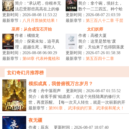
简介：“承认吧，你根本无
简介：拿个碗，填好土，
法忍受那些高高在上的修
数个一二三四五。种个蛤
更新时间：2026-08-08 11:53:22
行者。”“他们与我们不
更新时间：2026-08-07 21:03:59
蟆变火车，种颗毛豆变老
最新章节：
同，我们的情感无法共
八月月票抽奖结果！
最新章节：
虎。种出一身好手艺，一
第三百八十二章 千层
通，我们的...
笼啸
生享福不受...
巫师：从合成宝石开始
太幻妖师
作者：橘猫龙
作者：高楼大厦
简介：探索未知，追寻真
简介：这里是禁地‘废
理，超越生死，掌控人
都’，天仙来了也得陨落废
更新时间：2026-08-08 06:00:29
心，是为巫师。在这个资
更新时间：2026-07-26 01:58:38
都里有一个村名为‘桃
最新章节：
源相对匮乏的巫师世界之
第68章 代表种魔植和
最新章节：
源’，这里住着一群吃人的
第五百四十二章
丛林与追求形式之人难入我门！
中，穿越者洛...
绝世大妖，...
玄幻奇幻月推荐榜
模拟成真，我曾俯视万古岁月？
作者：舟中落雨声
更新时间：2026-08-07 01:55:52
简介：俞客手握‘鲲虚鼎’，在这个光怪陆离的修行大
世，再度苏醒。【每一次天人转生，就是一次崭新的开
始...
最新章节：
第991章 、武泽侯的打算、武泽侯和尾火！
夜无疆
作者：辰东
更新时间：2026-08-07 18:07:40