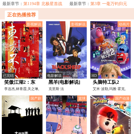
脑的协助下，我...
最新章节：
第1194章 北极星首战
炉防身，你不...
最新章节：
第3章 一毫万钧归元
气，拳出东海挟风雷（4300单
正在热播推荐
更）
影视解说
影视解说
动画片
已完结
电影解说
HD
笑傲江湖2：东
黑羊[电影解说]
头脑特工队2
方不败[电影解
李连杰,林青霞,关之琳,
克里斯·法
艾米·波勒,玛雅·霍克,
李嘉欣,李子雄,余安
利,DavidSpade,TimMatheson
肯辛顿·托尔曼,莉
说]
国产剧
篮球
国产动漫