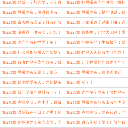
那是高攀了！白捡个老婆还带爵位封
服，想用武力解决，那就开打！
第220章 给我一个加强团，三个月
第221章 打晨曦帝国的时候一块把
地！
拿下晨曦帝国！斩首行动，我只要七
精灵也打下来算了！旧大陆前沿基
第222章 晨曦皇帝：朕对顾明有
第223章 晨曦皇帝：是的没错，顾
天！
地！
恩，有恩啊！被架空能是我的错吗！
明答应朕了，他愿意联姻！
第224章 贵族哪有忠诚？只有利益
第225章 老家派道士过来干嘛？这
罢了！点燃最后导火索的火星！
对吗？！晨曦皇帝，冢中枯骨！
第226章 设香案、供法器，开坛！
第227章 顾指挥，此地大凶啊！腐
奔着旧大陆，启航！
化之海！满眼灰色，煞气冲天！
第228章 诡异的灰色世界！杀了
第229章 前哨基地！生命禁区！阴
我，求你们杀了我！！！
煞邪秽，净天地神符！
第230章 什么叫相信后人的智慧？
第231章 亡灵天灾具有学习能力！
子孙后代会骂我们懦弱短视不负责
一代人有一代人的战争！
第232章 解决亡灵污染的方法，找
第233章 介于物质和能量之间的全
任！
到了！圣树冕下都说那东西很庞大！
新发现！准备迎接黎明！
第234章 晨曦皇帝又赢了，赢麻
第235章 晨曦皇帝：顾明求朕延
了！晨曦皇帝：朕简直是英明神武！
期，朕同意了！全场的消费由皇室买
第236章 顾明酷爱杀人，尤其是杀
第237章 反了！
单！
贵族！高于车轮者皆杀！
第238章 我们要做的事只有一个！
第239章 这才像个皇帝！向亡灵污
彻底摧毁！
染内部，进军！
第240章 克律塞斯，你小子，藏得
第241章 晨曦皇帝前所未有的声望
真够深啊！
高度！弑君骂名！
第242章 谋反就在今日！动手！起
第243章 克律塞斯：皇帝知道，他
事！
什么都知道！
第244章 临场倒戈！帝国忠臣，国
第245章 狮心圣骑士团！利益的背