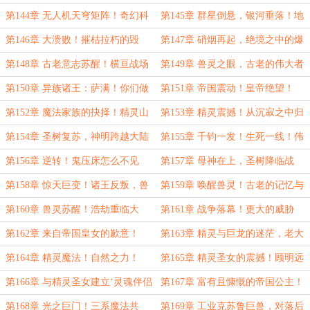
的机械浪漫！
对抗！
第144章 无人机天穹矩阵！奇幻科
第145章 群星倒悬，银河垂落！地
技瑰丽史诗！
精覆灭！
第146章 大溃败！摧枯拉朽的毁
第147章 硝烟再起，绝境之中的爆
灭！大战落幕！
发！
第148章 古老意志苏醒！横亘战场
第149章 兽灵之眼，古老的伟大者
的巨大眼睛！
苏醒！
第150章 异族诸王：萨满！你们做
第151章 帝国震动！皇帝绝望！
了什么！
第152章 魔法家族的抉择！精灵山
第153章 精灵震撼！从沉寂之中归
脉！
来的伟大者！
第154章 圣树复苏，神明跨越大陆
第155章 千钧一发！生死一线！伟
而来！
大者的位格无法抵抗！
第156章 逆转！鬼压床怎么不见
第157章 母神在上，圣树降临战
了！
场！
第158章 惊天巨变！诸王反叛，兽
第159章 唤醒兽灵！古老的记忆与
人落幕！
尘封的历史！
第160章 兽灵苏醒！浩劫重临大
第161章 战争落幕！更大的威胁
地！
第162章 来自帝国皇女的歉意！
第163章 精灵与巨龙的迷茫，老大
联合了，我们还打吗?
第164章 精灵魔法！自然之力！
第165章 精灵圣女的震撼！顾明远
超所有人想象！
第166章 与精灵圣女建立‘灵魂伴侣
第167章 富有且慷慨的帝国公主！
契约’！
第168章 光之巨门！三系魔法共
第169章 工业克苏鲁巨兽，对落后