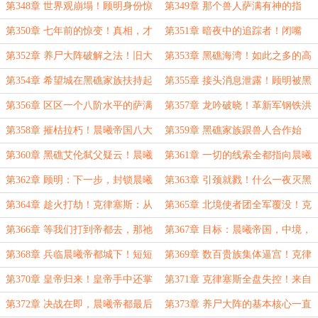
阱？！一旦亡灵天灾污染在希望城爆
一顿拳脚，然后是老虎凳、辣椒水、
第348章 世界观崩塌！顾明身份惊
第349章 那个兽人萨满有神的指
发！
烙铁
呆俘虏！传说级大佬竟如此年轻？！
引！那眼睛不像人眼睛！
第350章 七年前的惊变！真相，才
第351章 暗夜中的追踪者！闭嘴
刚刚浮出水面！
吧，能活着回来就不错了！
第352章 养尸大阵破解之法！旧大
第353章 黑礁海湾！如此之多的高
陆的幸存者！
阶战力，整个晨曦帝国都拿不出来！
第354章 希望城在黑礁家族扶持起
第355章 接头消息泄露！顾明被黑
来的暗子——哈林·黑礁！
礁家族包围，插翅难逃！
第356章 区区一个八阶水平的萨满
第357章 龙吟破晓！革新军钢铁洪
大祭司，你出动两位核武级？
流席卷黑礁！黑礁湾的末日审判！
第358章 摧枯拉朽！晨曦帝国八大
第359章 黑礁家族跟兽人合作始
家族之黑礁，除名！
末！他们要帮助黑礁家族夺取皇位！
第360章 黑礁艾伦弑父疑云！晨曦
第361章 一切的线索全都指向晨曦
家的皇位也该换人坐坐了！
帝都！恐怕你得做好最坏的打算了！
第362章 顾明：下一步，封锁晨曦
第363章 引颈就戮！什么一夜灭黑
帝国全部的海岸线，彻底包围他们！
礁，都是假的！是希望城在撒谎！
第364章 趁火打劫！克律塞斯：从
第365章 北境使者团全军覆没！克
今天开始，我将是帝国唯一的主宰！
律塞斯血洗！
第366章 等我们打到帝都去，那祂
第367章 目标：晨曦帝国，中境，
真就没有机会再做什么了！
帝都！全线推进！全面进攻！
第368章 兵临晨曦帝都城下！短短
第369章 数百贵族集体逼宫！克律
七日，晨曦帝国即将覆灭！
塞斯，我们要第一个把你交出去！
第370章 皇帝归来！皇帝手中还掌
第371章 克律塞斯全盘失控！来自
握着一批他完全不知道的力量吗？！
晨曦皇帝的神级威慑！
第372章 决战在即，晨曦帝都最后
第373章 养尸大阵的基本核心一直