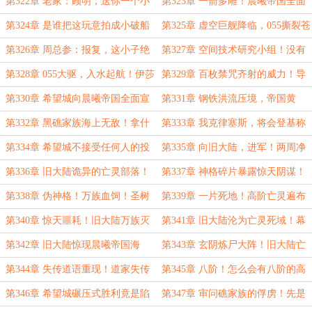
真正的世界主宰！顾明带来了好消
延！海军力量必须得尽快壮大起来
第322章 老家：顾明，送你一个小
第323章 一箭多雕！晨曦帝国全面
息！
了！
玩意！顾明：你管055叫小玩具？！
解放计划！
第324章 是谁把这玩意拍成小破船
第325章 虚空巨舰降临，055撕裂苍
的！055大驱——希望舰进发！
穹！好难啊，顾大指挥要选谁呢！
第326章 周总参：报复，这小子绝
第327章 空间技术研究小组！没有
对是在报复！截然相反，双线作战！
人规定谈恋爱只能选一个啊！
第328章 055大驱，入水起航！伊莎
第329章 百枚禁咒齐射的威力！导
贝拉：我可以和奥利维亚一起……！
弹能锁定神吗？！
第330章 希望城向晨曦帝国全面宣
第331章 钢铁洪流压境，帝国黄
战！战争开始了！
昏！顾明叛逆胆敢对我晨曦帝国发
第332章 黑礁家族海上无敌！拿什
第333章 我克律塞斯，将会登基称
兵！
么打顾明？骑士的马刀还是魔法师火
帝！八大家族的末路时代！
第334章 希望城不接受任何人的投
第335章 向旧大陆，进军！两周净
球！
降！白花花的银子，怎么能分给穷人
化千里！希望城A期隐蔽工程！
第336章 旧大陆诡异的亡灵部落！
第337章 神格碎片暴露惊天阴谋！
呢！
这种高阶的亡灵生物怎么会在这里！
不是天灾是人祸！神格碎片强行养
第338章 伪神格！万族血饲！圣树
第339章 一片死地！高阶亡灵遍布
尸！
之上的神明层级必定无敌于世！
旧大陆！幕后黑手所需能量远超神明
第340章 惊天噩耗！旧大陆万族灭
第341章 旧大陆沦为亡灵死域！幕
极限
绝！智慧生命集体蒸发！
后黑手灭世！我们到底在和什么战
第342章 旧大陆惊现晨曦帝国海
第343章 玄阴炼尸大阵！旧大陆亡
斗？！
军！早该死掉的神秘兽人萨满！
灵部落挖出禁忌血阵！
第344章 失传道语重现！道家失传
第345章 八阶！怎么会有八阶的高
禁术惊现异界！
级亡灵！这分明是道家封印术！
第346章 希望城碾压式胜利竟是陷
第347章 审问礁家族的俘虏！先是