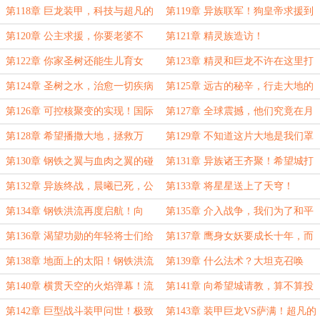
梆！
第118章 巨龙装甲，科技与超凡的
第119章 异族联军！狗皇帝求援到
结合
我这里来了？
第120章 公主求援，你要老婆不
第121章 精灵族造访！
要？
第122章 你家圣树还能生儿育女
第123章 精灵和巨龙不许在这里打
的？
架！
第124章 圣树之水，治愈一切疾病
第125章 远古的秘辛，行走大地的
的万能药水！
神族，再回老家！
第126章 可控核聚变的实现！国际
第127章 全球震撼，他们究竟在月
震动！
球背面发现了什么？
第128章 希望播撒大地，拯救万
第129章 不知道这片大地是我们罩
民！
着的吗？
第130章 钢铁之翼与血肉之翼的碰
第131章 异族诸王齐聚！希望城打
撞！战斗机碾压鹰身女妖！
过来了？
第132章 异族终战，晨曦已死，公
第133章 将星星送上了天穹！
主殉葬。
第134章 钢铁洪流再度启航！向
第135章 介入战争，我们为了和平
东！
而来
第136章 渴望功勋的年轻将士们给
第137章 鹰身女妖要成长十年，而
老子开火
我们的无人机只要45秒！
第138章 地面上的太阳！钢铁洪流
第139章 什么法术？大坦克召唤
到达战场！
术！
第140章 横贯天空的火焰弹幕！流
第141章 向希望城请教，算不算投
火瀑布！
敌？
第142章 巨型战斗装甲问世！极致
第143章 装甲巨龙VS萨满！超凡的