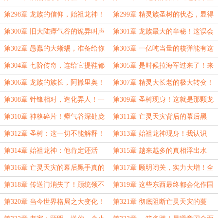
量的核弹攻击！那个东西，还活着！
城？蓄谋已久的袭击！
第298章 龙族的信仰，始祖龙神！
第299章 精灵族圣树的状态，显得
亡灵天灾曾经的最后一场战役！
有些过于特殊了！
第300章 旧大陆瘴气谷的诡异叫声
第301章 龙族最大的辛秘！这误会
是来自于始祖龙神？！
也太大了吧！
第302章 愚蠢的大蜥蜴，准备给你
第303章 一亿吨当量的核弹能有这
们龙族的族长、长老收尸吧！
么大的威力吗？
第304章 七阶传奇，连给它提鞋都
第305章 是时候拉海军过来了！来
不配！一团乱麻啊！
自精灵族神明的邀请！
第306章 龙族的族长，阿撒里奥！
第307章 精灵大长老的极大转变！
一万两千岁，相当年轻！
张道长代师收徒！
第308章 针锋相对，造化弄人！一
第309章 圣树现身！这就是那颗龙
人、两龙、三精灵！
蛋？！
第310章 神格碎片！瘴气谷深处庞
第311章 亡灵天灾背后的幕后黑
大的存在，不是龙神！
手！无能为力的悲剧！
第312章 圣树：这一切不能解释！
第313章 始祖龙神现身！我认识
龙神腐化始末！龙蛋孵化在即！
你，就是你用极具毁灭之力的武器杀
第314章 始祖龙神：他肯定还活
第315章 越来越多的真相浮出水
了我！
着，当年让我腐化的真凶就是……！
面！兽灵失踪！最直接的证据！
第316章 亡灵天灾的幕后黑手真的
第317章 顾明闭关，实力大增！全
会是他吗？顾明的全新魔法收获！
新突破，二阶道术，三阶德鲁伊！
第318章 传送门消失了！顾统领不
第319章 这些东西最终都会化作国
会是失去传送门能力了吧！
家实力，融入到整个国家的每一寸角
第320章 当今世界格局之大变化！
第321章 彻底阻断亡灵天灾的蔓
落！