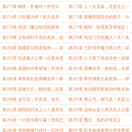
最薄弱的部分！
意和平归附的，待遇从优。不愿意
第272章 顾明：舒服吗？伊莎贝
第273章 上一次见面，还是在上一
的……
拉：舒服！
次吧！
第274章 六阶魔法师！权力这东
第275章 晨曦帝国农夫的孩子，没
西，真的会腐蚀人！
有任何学习魔法的资格！
第276章 传送门魔法研究的新突
第277章 顾明：给我拿导弹锁定！
破！七阶传说魔法师——夜鸦！
干掉他！
第278章 让我感到不安的东西，也
第279章 传送门空间魔法！又一名
该出现了！
七阶传奇魔法师！
第280章 隐藏背后的老狐狸——诺
第281章 七阶传奇魔法师之死！诺
顿大公！
顿不怕皇帝，他怕审判之剑啊！
第282章 给诺顿大公看一点更加震
第283章 公主殿下亲自侍候！诺顿
撼的东西！
家族与东境共存亡！
第284章 诺顿到访希望城！东境并
第285章 晨曦皇帝：朕的钱，全都
入希望城签约仪式！
是朕的钱！晨曦帝国摇摇欲坠！
第286章 神智错乱的晨曦皇帝！希
第287章 希望城新任副统领——伊
望城的军队正在向帝都移动！
莎贝拉！顾指挥是不是把咱们给忘
第288章 诺顿大公：顾统领，这里
第289章 来自顾明老家的特殊未知
了？
不是晨曦大陆吧？！
魔法！
第290章 道可道，非常道。名可
第291章 乘云气，御飞龙！本是山
名，非常名！
中仙！
第292章 顾明的问道之心！道术没
第293章 这将会是人类历史上引爆
错，是世界的错！
过的最大当量的核弹！
第294章 一亿吨当量引爆！世间怎
第295章 魔法，真的还有意义
么会有这样的力量！！！
吗？！来自地狱的诡异嘶叫声！
第296章 居然能够扛得住一亿吨当
第297章 巨龙族倾巢而出进攻希望