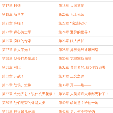
第17章 封锁
第18章 大国速度
第19章 新世界
第20章 无上光荣
第21章 降临！
第22章 “魔法药水”
第23章 狮心骑士军
第24章 迥异的世界！
第25章 疯狂的专家
第26章 狼人酋长
第27章 兽人荣光！
第28章 异界无线通讯网络
第29章 我去打希望城？
第30章 克律塞斯崩溃
第31章 对比
第32章 异世界的现代作战部署
第33章 开战！
第34章 正义之师
第35章 战场、堑壕
第36章 开——炮——
第37章 火炮齐射：说什么天花板！
第38章 人类简直太卑鄙无耻了！
我比烟花闪！
第39章 他们绝望的像是人类
第40章 啥玩意？给他一炮
第41章 捕捉超凡萨满
第42章 男儿何不带吴钩