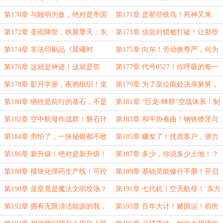
生！此生仅见！
旧世界的降维打击！
第170章 与顾明为敌，绝对是帝国
第171章 是那些铁鸟！死神又来
立国千百年来最错误的决定！
了！
第172章 圣雨降世，铁翼擎天：东
第173章 信息封锁被打破！让那些
境会战全纪实！
贱民知道，谁才是帝都的主人！
第174章 非法印刷品《晨曦时
第175章 向东！劳动换尊严，何为
报》！顾明到底是想图谋什么？
公民权利！
第176章 这就是神迹！这就是答
第177章 代号0527！你呼吸的每一
案！‘曙光伯爵’必将来自更高维度的
口空气，都有可能出卖你！
第178章 影月学派，夜鸦组织！皇
第179章 为了皇位能处决亲舅舅，
世界
帝真就这么昏庸吗？！
没有什么代价是不能计算的！
第180章 牺牲是前行的基石，不是
第181章 “巨龙-蜂群”空战体系！制
背负不起的墓碑！奥菲莉娅的成长！
空权的定义，要被重新改写！
第182章 空中航母作战群！磐石计
第183章 和平协奏曲！钢铁獠牙与
划！
魔法枝叶下的暗流
第184章 穷怕了，一块秘银都不敢
第185章 赚发了！优质客户，潜力
花！混蛋皇帝怕是肠子要悔青！
巨大啊！归途！
第186章 新升级！绝对是新升级！
第187章 多少，你说多少土地！？
启动归乡预案！
足以毁灭文明体系的巨大威胁！
第188章 模块化弹药生产线！可控
第189章 基础灵能修行手册！开启
核聚变再突破！
全民魔法时代！
第190章 蓝星竟是魔法文明坟场？
第191章 七代机！空天航母！‘东方
异界迁徙计划！
环’示范堆！无限清洁能源！
第192章 拥有无限清洁能源的我，
第193章 百年大计！赌国运！前所