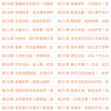
之柱石克律塞斯！
后，还有更深的恐惧！
第246章 晨曦皇帝的胜利！对顾明
第247章 诺顿请辞，北境独立！责
的恐惧！拥有无法理解的力量！
伊莎贝拉公主率兵，镇压北境叛乱！
第248章 帝国惊变！他太懂得审时
第249章 阳谋无解！深入瘴气谷计
度势了！
划失败！此谷凶险，死地有主！
第250章 谷底深处，诡异的黑洞！
第251章 顾指挥，核弹好啊，这核
黑礁家族的黑色船帆！
弹得扔啊，我就爱扔核弹！
第252章 当量太小，得加量！核弹
第253章 末日武器！沙皇炸弹！传
这么好用，之前为什么不用！
说中毁灭一切的终极帝兵！
第254章 玩舆论，咱们希望城可是
第255章 无论伊莎贝拉公主如何选
晨曦皇帝的祖宗！
择，东境都不容有失！
第256章 老家：同意使用核弹，比
第257章 首长请客！自己这个异界
沙皇炸弹当量更大的，咱们也有！
老乡当的可不够称职啊！
第258章 久违的允诺！帝国来使，
第259章 伊莎贝拉：出征？什么出
伊莎贝拉公主的选择！
征？？？
第260章 伊莎贝拉：来人啊，把皇
第261章 摊上大事了！见证，这历
帝使者给我拖下去！
史时刻！
第262章 北境虎视眈眈，东境公开
第263章 伊莎贝拉的放弃！《告帝
反叛！
国人民书》！
第264章 晨曦皇帝：朕要让她死，
第265章 伊莎贝拉死后的代价，皇
让她死！！！
帝真的能承受的住吗？
第266章 我说你有罪你就有罪！再
第267章 铁路立项、税务改革！回
说一句，舌头给你割了！
来吧，村里发钱了！
第268章 东境整体并入希望城！原
第269章 一亿吨当量！外科手术式
来这就是终极帝兵的样子！
核打击！
第270章 皇帝歪打正着到了希望城
第271章 赤兔军、革新军开动！愿