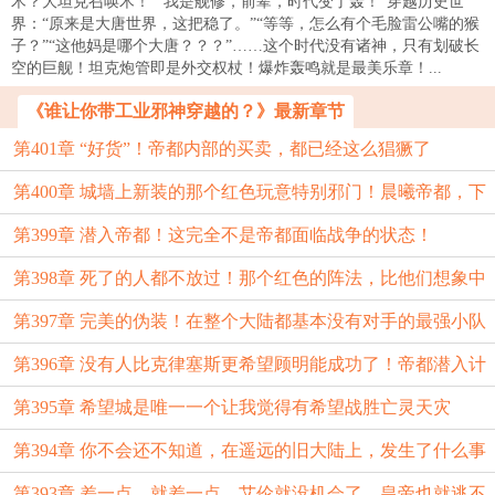
术？大坦克召唤术！”“我是舰修，前辈，时代变了轰！”穿越历史世
界：“原来是大唐世界，这把稳了。”“等等，怎么有个毛脸雷公嘴的猴
子？”“这他妈是哪个大唐？？？”……这个时代没有诸神，只有划破长
空的巨舰！坦克炮管即是外交权杖！爆炸轰鸣就是最美乐章！...
《谁让你带工业邪神穿越的？》最新章节
第401章 “好货”！帝都内部的买卖，都已经这么猖獗了
第400章 城墙上新装的那个红色玩意特别邪门！晨曦帝都，下
吗？！
第399章 潜入帝都！这完全不是帝都面临战争的状态！
城区！
第398章 死了的人都不放过！那个红色的阵法，比他们想象中
第397章 完美的伪装！在整个大陆都基本没有对手的最强小队
还要隐蔽！
第396章 没有人比克律塞斯更希望顾明能成功了！帝都潜入计
诞生！
第395章 希望城是唯一一个让我觉得有希望战胜亡灵天灾
划！
第394章 你不会还不知道，在遥远的旧大陆上，发生了什么事
的！
第393章 差一点，就差一点，艾伦就没机会了，皇帝也就逃不
吧！