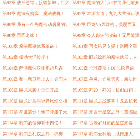
第92章 战后总结，接管新城，巨大
第93章 魔法的大门正在向我们敞开
的收获！
（二合一）
第94章 魔法火箭弹、魔法战机！
第95章 本源大道，九九大乘法口诀
第96章 我有一个先魔带动后魔的计
第97章 巨龙VS轰炸机，美丽而又
划（二合一）
致命！
第98章 再回老家！
第99章 令人癫狂的收获！无尽能源
的曙光！
第100章 魔法军事体系革命！
第101章 再次跨界支援！送两个重
装合成旅过去！
第102章 振动大洋彼岸！
第103章 眼花缭乱的魔法武器，人
形机甲，悬空炮台
第104章 萨满魔法双体系超凡存
第105章 全球覆盖！DF41跨界前
在！
往！
第106章 整一颗卫星上去！会面火
第107章 兽灵、亡灵天灾，魔法世
萤萨满！
界的隐秘
第108章 巨龙来袭！全面开战
第109章 歼20！歼36！长剑出鞘！
第110章 巨龙护盾与导弹尾焰交相
第111章 巨龙之战落幕！龙族长老
辉映的苍穹之战！
求谈！
第112章 举世震惊！他们降服了天
第113章 来自于星空之外！震撼巨
空王者！巨龙！
龙一万年！
第114章 我们的信仰有十四亿！
第115章 古老岁月前的星空来客！
另一个世界！
第116章 我们是礼仪之邦，梆梆
第117章 我们爱种地，以德服人