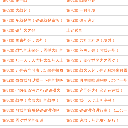
第67章 第一战
第68章 战略欺诈
第69章 大战起！
第70章 一触即发
第71章 多就是美！钢铁就是贵族！
第72章 确定诸元
第73章 铁与火之歌
上架感言
第74章 集束炸弹，轰炸！
第75章 共和国利剑！发射！
第76章 恐怖的末敏弹，震撼大陆的
第77章 英勇无畏！向我开炮！
战绩！
第78章 那一天，人类把太阳从天上
第79章 让整个世界为之震动！
拽了下来
第80章 让你去当卧底，结果你投敌
第81章 战火又起，你还真敢来触霉
了？
头！
第82章 哥哥我可以摸一下你的枪吗
第83章 叽里咕噜说啥呢，给他一炮
第84章 七阶传奇法师VS钢铁洪火
第85章 这导弹为什么还在追我！
第86章 战争！席卷大陆的战争！
第87章 我们又要上历史书了
第88章 可我的背后是钢铁洪流啊
第89章 钢铁洪流进行曲！（二合一
求月票
第90章 震动世界的传说
第91章 诸君，从此攻守易形了