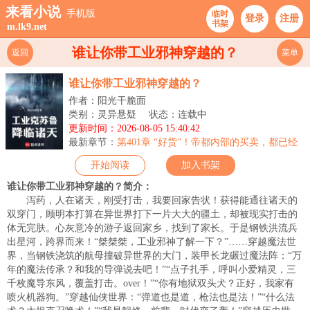
来看小说
手机版
临时
登录
注册
书架
m.lk9.net
谁让你带工业邪神穿越的？
返回
菜单
谁让你带工业邪神穿越的？
作者：阳光干脆面
类别：灵异悬疑
状态：连载中
更新时间：2026-08-05 15:40:42
最新章节：
第401章 “好货”！帝都内部的买卖，都已经
这么猖獗了吗？！
开始阅读
加入书架
谁让你带工业邪神穿越的？简介：
泻药，人在诸天，刚受打击，我要回家告状！获得能通往诸天的
双穿门，顾明本打算在异世界打下一片大大的疆土，却被现实打击的
体无完肤。心灰意冷的游子返回家乡，找到了家长。于是钢铁洪流兵
出星河，跨界而来！“桀桀桀，工业邪神了解一下？”……穿越魔法世
界，当钢铁浇筑的航母撞破异世界的大门，装甲长龙碾过魔法阵：“万
年的魔法传承？和我的导弹说去吧！”“点子扎手，呼叫小爱精灵，三
千枚魔导东风，覆盖打击。over！”“你有地狱双头犬？正好，我家有
喷火机器狗。”穿越仙侠世界：“弹道也是道，枪法也是法！”“什么法