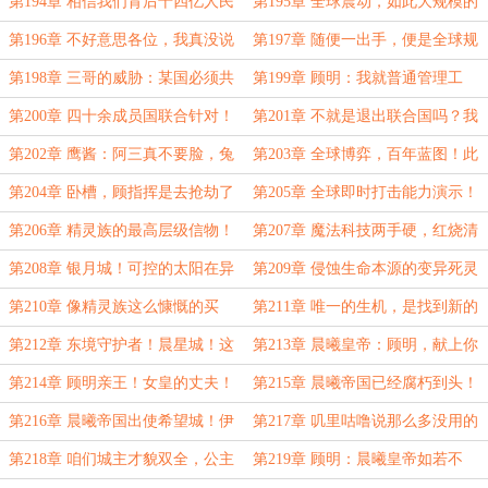
到底怎么输！
未有的史诗级豪赌！
第194章 相信我们背后十四亿人民
第195章 全球震动，如此大规模的
汇聚的磅礴力量！
物资移动，是要发动全球战争吗！
第196章 不好意思各位，我真没说
第197章 随便一出手，便是全球规
想用能源霸权控制世界！
模的金融海啸！能源地位，该变了！
第198章 三哥的威胁：某国必须共
第199章 顾明：我就普通管理工
享核聚变技术，认清形势，做出明智
作！邻居有了核聚变，我有摩托我不
第200章 四十余成员国联合针对！
第201章 不就是退出联合国吗？我
选择
怕！
如若不公开核心数据，将踢出联合
退了，你别后悔！东风快递，使命必
第202章 鹰酱：阿三真不要脸，兔
第203章 全球博弈，百年蓝图！此
国！
达！
子你别退啊！超越传统霸权的决定性
去，背负国运，开拓新天！
第204章 卧槽，顾指挥是去抢劫了
第205章 全球即时打击能力演示！
话语
吧！这一次，我会满足你们的全部好
我们手握堪称恐怖的本钱！
第206章 精灵族的最高层级信物！
第207章 魔法科技两手硬，红烧清
奇！
精灵圣女的私人邀约！
蒸我都行！异界版，中式开工仪式！
第208章 银月城！可控的太阳在异
第209章 侵蚀生命本源的变异死灵
界点燃！他们低估了希望的力量！
法术！精灵圣女：好吧，保留你的秘
第210章 像精灵族这么慷慨的买
第211章 唯一的生机，是找到新的
密
家，蓝星上就只有头顶一块布的沙某
武器，新的盟友，新的可能性！
第212章 东境守护者！晨星城！这
第213章 晨曦皇帝：顾明，献上你
人了！
东境还是晨曦帝国的东境吗！
所拥有的一半，我重新封你为曙光伯
第214章 顾明亲王！女皇的丈夫！
第215章 晨曦帝国已经腐朽到头！
爵！
皇室最尊贵的成员！多么划算的交
到了没有任何值得存在与挽救的境
第216章 晨曦帝国出使希望城！伊
第217章 叽里咕噜说那么多没用的
易！
地！
莎贝拉不答应，直接找顾明！
干嘛，直接抓起来关拘留所！
第218章 咱们城主才貌双全，公主
第219章 顾明：晨曦皇帝如若不