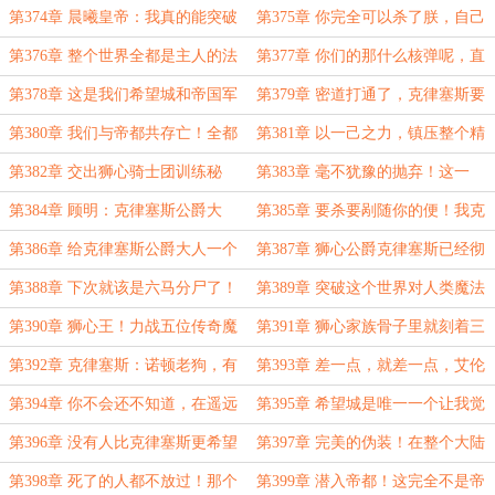
的防守！克律塞斯什么时候这么听话
以来都得是尸啊！肯定是亡灵魔法！
第374章 晨曦皇帝：我真的能突破
第375章 你完全可以杀了朕，自己
过！
七阶传说的限制，达到神明的层级
做皇帝！没有皇帝能抵挡住长生的诱
第376章 整个世界全都是主人的法
第377章 你们的那什么核弹呢，直
吗！
惑！
场，他能往哪跑？！
接拉出来扔进去，我就不信还扛得
第378章 这是我们希望城和帝国军
第379章 密道打通了，克律塞斯要
住！
队最根本的区别！
跑！
第380章 我们与帝都共存亡！全都
第381章 以一己之力，镇压整个精
是克律塞斯精挑细选出的，精锐中的
锐骑士团！你到底是什么境界！
第382章 交出狮心骑士团训练秘
第383章 毫不犹豫的抛弃！这一
精锐
法，饶你不死！
套，对我们我们希望城的士兵没用！
第384章 顾明：克律塞斯公爵大
第385章 要杀要剐随你的便！我克
人，好久不见啊！
律塞斯皱一点眉头，我就不姓狮心！
第386章 给克律塞斯公爵大人一个
第387章 狮心公爵克律塞斯已经彻
体面的，那就五马分尸吧！
底吓破胆了！说，我全说！
第388章 下次就该是六马分尸了！
第389章 突破这个世界对人类魔法
我有的是时间，而你，没有！
上限的限制！
第390章 狮心王！力战五位传奇魔
第391章 狮心家族骨子里就刻着三
法师！狮心家族训练法的来源！
个字——背叛者！
第392章 克律塞斯：诺顿老狗，有
第393章 差一点，就差一点，艾伦
种你就亲自杀了我！
就没机会了，皇帝也就逃不掉了！
第394章 你不会还不知道，在遥远
第395章 希望城是唯一一个让我觉
的旧大陆上，发生了什么事吧！
得有希望战胜亡灵天灾的！
第396章 没有人比克律塞斯更希望
第397章 完美的伪装！在整个大陆
顾明能成功了！帝都潜入计划！
都基本没有对手的最强小队诞生！
第398章 死了的人都不放过！那个
第399章 潜入帝都！这完全不是帝