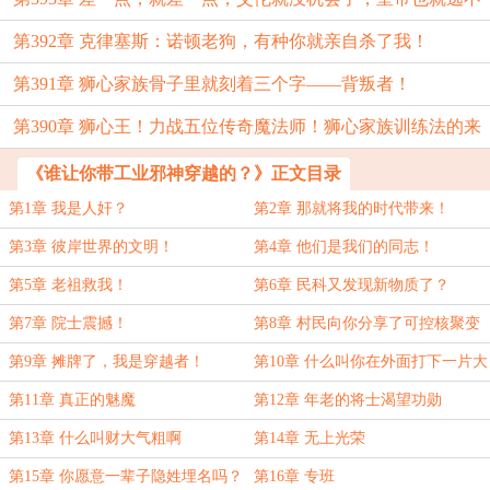
第392章 克律塞斯：诺顿老狗，有种你就亲自杀了我！
掉了！
第391章 狮心家族骨子里就刻着三个字——背叛者！
第390章 狮心王！力战五位传奇魔法师！狮心家族训练法的来
源！
《谁让你带工业邪神穿越的？》正文目录
第1章 我是人奸？
第2章 那就将我的时代带来！
第3章 彼岸世界的文明！
第4章 他们是我们的同志！
第5章 老祖救我！
第6章 民科又发现新物质了？
第7章 院士震撼！
第8章 村民向你分享了可控核聚变
第9章 摊牌了，我是穿越者！
第10章 什么叫你在外面打下一片大
大的疆土？
第11章 真正的魅魔
第12章 年老的将士渴望功勋
第13章 什么叫财大气粗啊
第14章 无上光荣
第15章 你愿意一辈子隐姓埋名吗？
第16章 专班