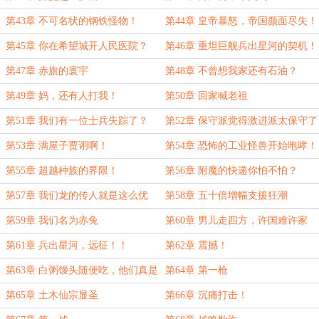
第43章 不可名状的钢铁怪物！
第44章 皇帝暴怒，帝国颜面尽失！
第45章 你在希望城开人民医院？
第46章 重坦巨舰兵出星河的契机！
第47章 赤旗的寰宇
第48章 不曾想我家还有石油？
第49章 妈，还有人打我！
第50章 回家喊老祖
第51章 我们有一位士兵失踪了？
第52章 保守派觉得激进派太保守了
第53章 满屋子贾诩啊！
第54章 恐怖的工业怪兽开始咆哮！
第55章 超越种族的界限！
第56章 附魔的快递你怕不怕？
第57章 我们龙的传人就是这么优
第58章 五十倍增幅支援狂潮
秀！
第59章 我们名为赤兔
第60章 男儿走四方，许国难许家
第61章 兵出星河，远征！！
第62章 震撼！
第63章 白粥馒头随便吃，他们真是
第64章 第一枪
叛军？
第65章 土木仙宗显圣
第66章 沉痛打击！