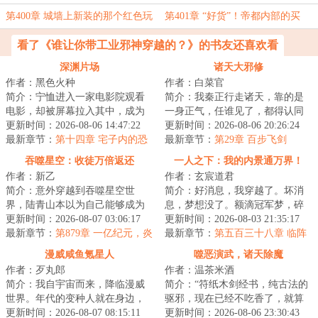
红色的阵法，比他们想象中还要隐
都面临战争的状态！
第400章 城墙上新装的那个红色玩
第401章 “好货”！帝都内部的买
蔽！
意特别邪门！晨曦帝都，下城区！
卖，都已经这么猖獗了吗？！
看了《谁让你带工业邪神穿越的？》的书友还喜欢看
深渊片场
诸天大邪修
作者：黑色火种
作者：白菜官
简介：宁恤进入一家电影院观看
简介：我秦正行走诸天，靠的是
电影，却被屏幕拉入其中，成为
一身正气，任谁见了，都得认同
深渊电影院内的演员之一。从今
更新时间：2026-08-06 14:47:22
我是正气的化身。正气：别来沾
更新时间：2026-08-06 20:26:24
以后，他需要不...
最新章节：
第十四章 宅子内的恐
边！一个邪修在...
最新章节：
第29章 百步飞剑
怖谜团
吞噬星空：收徒万倍返还
一人之下：我的内景通万界！
作者：新乙
作者：玄宸道君
简介：意外穿越到吞噬星空世
简介：好消息，我穿越了。坏消
界，陆青山本以为自己能够成为
息，梦想没了。额滴冠军梦，碎
强者，不曾想九万年依旧还是宇
更新时间：2026-08-07 03:06:17
咧！好消息，自己这具身体觉醒
更新时间：2026-08-03 21:35:17
宙九阶。就在大限...
最新章节：
第879章 一亿纪元，炎
成为了异人。坏...
最新章节：
第五百三十八章 临阵
黄星！
突破，天命之子的待遇
漫威咸鱼氪星人
噬恶演武，诸天除魔
作者：歹丸郎
作者：温茶米酒
简介：我自宇宙而来，降临漫威
简介：“符纸木剑经书，纯古法的
世界。年代的变种人就在身边，
驱邪，现在已经不吃香了，就算
但社会依旧安逸。在没有外置大
更新时间：2026-08-07 08:15:11
术士出门，都得带个二百斤的香
更新时间：2026-08-06 23:30:43