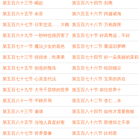
第五百六十三节·崛起
第五百六十四节·别离
第五百六十五节·余音
第六百五十六节·跨越诸海
第五百六十七节·日常交流……大概
第五百六十八节·万相真匣
第五百六十九节·一秒钟也很厉害了
第五百七十节·好高骛远，不好
第五百七十一节·魔法少女的底色
第五百七十二节·重温旧梦啊
第五百七十三节·排排坐，吃果果
第五百七十四节·好一朵美丽的茉莉
花
第五百七十五节·创造的预兆
第五百七十六节·轮回烟尘
第五百七十七节·心灵迭代法
第五百七十八节·宝库的所在
第五百七十九节·大号千层饼的世界
第五百八十节·前往世界十
第五百八十一节·平静开局
第五百八十二节·杏仁，水
第五百八十三节·邀请
第五百八十四节·如何才需要救赎
第五百八十五节·当地人真是好客
第五百八十六节·那便却之不恭
第五百八十七节·世界显像
第五百八十八节·比邻星