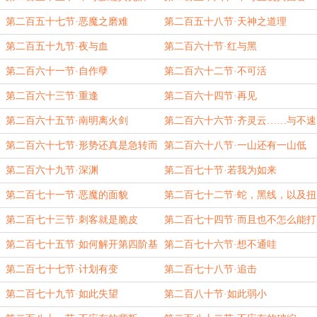
第二百五十七节·恶魔之磨难
第二百五十八节·天神之道理
第二百五十九节·夜与血
第二百六十节·红与黑
第二百六十一节·自作孽
第二百六十二节·不可活
第二百六十三节·重逢
第二百六十四节·再见
第二百六十五节·南明离火剑
第二百六十六节·齐灵云……与不速
之客
第二百六十七节·形势还真是急转而
第二百六十八节·一山还有一山低
下啊
第二百六十九节·深渊
第二百七十节·若我为如来
第二百七十一节·恶魔的面貌
第二百七十二节·蛇，黑线，以及扭
曲
第二百七十三节·刺客就是脆皮
第二百七十四节·而且也不怎么能打
第二百七十五节·如何解开第四阶基
第二百七十六节·想不通哇
因锁？
第二百七十七节·计划有变
第二百七十八节·追击
第二百七十九节·如此失望
第二百八十节·如此弱小