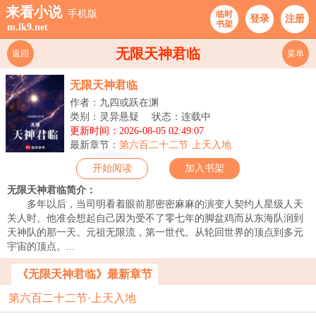
来看小说
手机版
临时
登录
注册
书架
m.lk9.net
无限天神君临
返回
菜单
无限天神君临
作者：九四或跃在渊
类别：灵异悬疑
状态：连载中
更新时间：2026-08-05 02:49:07
最新章节：
第六百二十二节·上天入地
开始阅读
加入书架
无限天神君临简介：
多年以后，当司明看着眼前那密密麻麻的演变人契约人星级人天
关人时。他准会想起自己因为受不了零七年的脚盆鸡而从东海队润到
天神队的那一天。元祖无限流，第一世代。从轮回世界的顶点到多元
宇宙的顶点。...
《无限天神君临》最新章节
第六百二十二节·上天入地