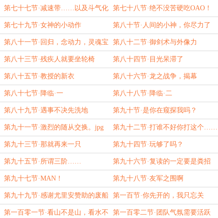
第七十七节·减速带……以及斗气化
第七十八节·绝不没苦硬吃OAO！
马
第七十九节·女神的小动作
第八十节·人间的小神，你尽力了
第八十一节·回归，念动力，灵魂宝
第八十二节·御剑术与外像力
石
第八十三节·残疾人就要坐轮椅
第八十四节·目光呆滞了
第八十五节·教授的新衣
第八十六节·龙之战争，揭幕
第八十七节·降临·一
第八十八节·降临·二
第八十九节·遇事不决先洗地
第九十节·是你在窥探我吗？
第九十一节·激烈的随从交换。jpg
第九十二节·打谁不好你打这个……
第九十三节·那就再来一只
第九十四节·玩够了吗？
第九十五节·所谓三阶……
第九十六节·复读的一定要是粪招
第九十七节·MAN！
第九十八节·友军之围啊
第九十九节·感谢尤里安赞助的废船
第一百节·你先开的，我只忘关
船票
第一百零一节·看山不是山，看水不
第一百零二节·团队气氛需要活跃