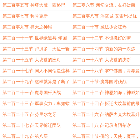
第二百零五节·神尊大魔，西格玛
第二零六节·亲切交流，友好磋商
第二百零七节·称号更新
第二百零八节·浮空城·艾雷恩提优
第二百零九节·撑天之神铠
第二百一十节·魔法少女狂热
第二百一十一节·世界级道具·倾国
第二百一十二节·不也挺好的嘛
倾城
第二百一十三节·卢贝多，天位一斩
第二百一十四节·萌新的第一次炼
器，以及……
第二百一十五节·大坟墓的应对
第二百一十六节·大坟墓的决断
第二百一十七节·同人不同命是这样
第二百一十八节·掌中佛国，两界曼
的
陀罗
第二百一十九节·这样就算是了断了
第二百二十节·魔导国讨伐战
第二百二十一节·魔导国歼灭战
第二百二十二节·神恩如海，神威如
岳
第二百二十三节·军事实力：卑如蝼
第二百二十四节·拆迁大坟墓前的最
蚁
后一步
第二百二十五节·芬里尔之牙
第二百二十六节·纳萨力克大坟墓歼
灭战
第二百二十七节·天界拆迁团队
第二百二十八节·记录者阿尔谢
第二百二十九节·第八层
第二百三十节·佛陀，天使，魔王，