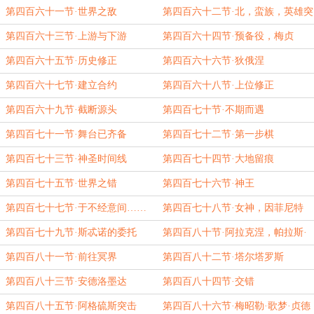
第四百六十一节·世界之敌
第四百六十二节·北，蛮族，英雄突
击
第四百六十三节·上游与下游
第四百六十四节·预备役，梅贞
第四百六十五节·历史修正
第四百六十六节·狄俄涅
第四百六十七节·建立合约
第四百六十八节·上位修正
第四百六十九节·截断源头
第四百七十节·不期而遇
第四百七十一节·舞台已齐备
第四百七十二节·第一步棋
第四百七十三节·神圣时间线
第四百七十四节·大地留痕
第四百七十五节·世界之错
第四百七十六节·神王
第四百七十七节·于不经意间……
第四百七十八节·女神，因菲尼特
第四百七十九节·斯忒诺的委托
第四百八十节·阿拉克涅，帕拉斯·
雅典娜
第四百八十一节·前往冥界
第四百八十二节·塔尔塔罗斯
第四百八十三节·安德洛墨达
第四百八十四节·交错
第四百八十五节·阿格硫斯突击
第四百八十六节·梅昭勒·歌梦·贞德