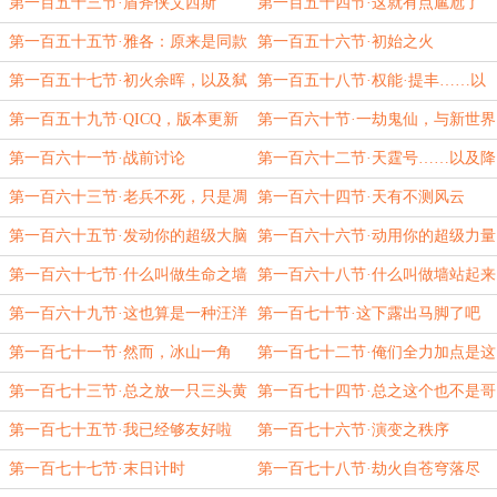
度提升
新人+1
第一百五十三节·盾斧侠艾西斯
第一百五十四节·这就有点尴尬了
第一百五十五节·雅各：原来是同款
第一百五十六节·初始之火
替身
第一百五十七节·初火余晖，以及弑
第一百五十八节·权能·提丰……以
神者
及天神5A姐
第一百五十九节·QICQ，版本更新
第一百六十节·一劫鬼仙，与新世界
第一百六十一节·战前讨论
第一百六十二节·天霆号……以及降
临
第一百六十三节·老兵不死，只是凋
第一百六十四节·天有不测风云
零
第一百六十五节·发动你的超级大脑
第一百六十六节·动用你的超级力量
第一百六十七节·什么叫做生命之墙
第一百六十八节·什么叫做墙站起来
了？
第一百六十九节·这也算是一种汪洋
第一百七十节·这下露出马脚了吧
大海
第一百七十一节·然而，冰山一角
第一百七十二节·俺们全力加点是这
样的
第一百七十三节·总之放一只三头黄
第一百七十四节·总之这个也不是哥
金龙在这里
斯拉
第一百七十五节·我已经够友好啦
第一百七十六节·演变之秩序
第一百七十七节·末日计时
第一百七十八节·劫火自苍穹落尽