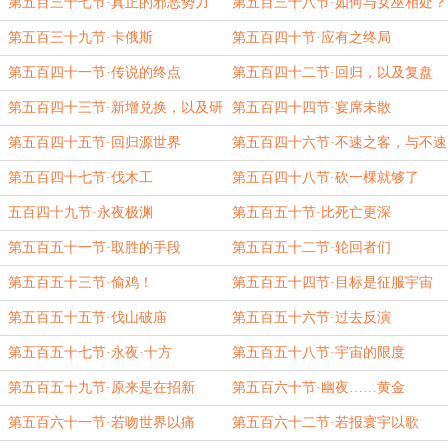
第五百三十七节·真正的邪恶势力
第五百三十八节·如何与女巫相处？
第五百三十九节·卡俄斯
第五百四十节·应有之终局
第五百四十一节·传说的终点
第五百四十二节·回归，以及复盘
第五百四十三节·新增兑换，以及研
第五百四十四节·宴席未散
讨
第五百四十五节·回归源世界
第五百四十六节·不速之客，与不速
之客
第五百四十七节·伐木工
第五百四十八节·砍一棵就够了
五百四十九节·永夜极渊
第五百五十节·比死亡更深
第五百五十一节·取胜的手段
第五百五十二节·轮回者们
第五百五十三节·偷鸡！
第五百五十四节·目标是征服宇宙
第五百五十五节·伐山破庙
第五百五十六节·过去反演
第五百五十七节·永夜·十方
第五百五十八节·宇宙的限度
第五百五十九节·原来是在招新
第五百六十节·幽夜……黄金
第五百六十一节·若吻世界以痛
第五百六十二节·若报寰宇以歌