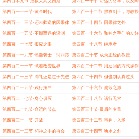
第四百零九节·拯救大兵艾西斯
第四百一十节·命运的纺车，以及降
临
第四百一十一节·黄金时代
第四百一十二节·黑衣剑士，与教授
第四百一十三节·还未葬送的因果律
第四百一十四节·因果律之外
第四百一十五节·不期而遇的深渊
第四百一十六节·和神之手们的友好
交流
第四百一十七节·报应之眼
第四百一十八节·继承者
第四百一十九节·骷髅骑士，珂丽菈
第四百二十节·成为正经的教授
第四百二十一节·试着改变世界
第四百二十二节·用迂回的方式操作
第四百二十三节·周礼还是过于先进
第四百二十四节·但也别认真过头
了
第四百二十五节·践行扭曲
第四百二十六节·崩毁之源
第四百二十七节·身心俱灭
第四百二十八节·诸行无常
第四百二十九节·命运的节点
第四百三十节·最后的变量
第四百三十一节·开战
第四百三十二节·审判，入场
第四百三十三节·和神之手的再会
第四百三十四节·唤水之剑