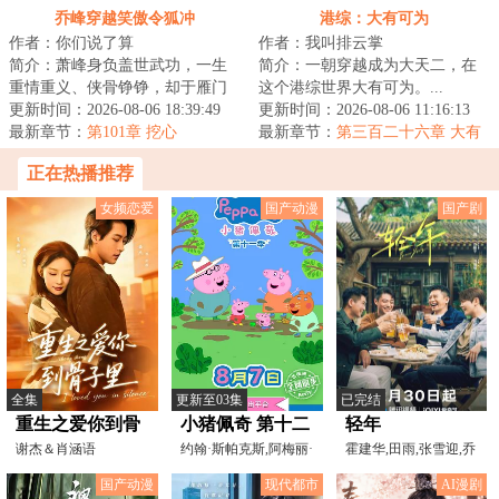
拳，剑圣因何灭天池（4400单
乔峰穿越笑傲令狐冲
港综：大有可为
更）
作者：你们说了算
作者：我叫排云掌
简介：萧峰身负盖世武功，一生
简介：一朝穿越成为大天二，在
重情重义、侠骨铮铮，却于雁门
这个港综世界大有可为。...
关前悲凉自尽。一朝魂穿笑傲江
更新时间：2026-08-06 18:39:49
更新时间：2026-08-06 11:16:13
湖，化作华山大...
最新章节：
第101章 挖心
最新章节：
第三百二十六章 大有
收获！
正在热播推荐
女频恋爱
国产动漫
国产剧
全集
更新至03集
已完结
重生之爱你到骨
小猪佩奇 第十二
轻年
子里
谢杰＆肖涵语
季
约翰·斯帕克斯,阿梅丽·
霍建华,田雨,张雪迎,乔
碧·史密斯,理查德
振宇,刘端端,隋俊波,
国产动漫
现代都市
AI漫剧