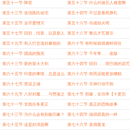
第五十一节·降世
第五十二节·什么叫做五人难度啊
第五十三节·攻伐陈氏祖宅
第五十四节·不过是垂死挣扎
第五十五节·业尽爱憎灭
第五十六节·功成劫火明
第五十七节·回归，结算，以及新人
第五十八节·整点才艺展示
第五十九节·和人打交道好麻烦的
第六十节·有时候就很难蚌得住
第六十一节·团战的预兆
第六十二节·千年隼……改版
第六十三节·新的冒火大剑
第六十四节·回归……塔巴德的诅咒
第六十五节·印度的事情，总是这么
第六十六节·然而还能更加糟糕
糟糕
第六十七节·受诅之城
第六十八节·天神行动守则
第六十九节·八卦封魔……与堕落之
第七十节·邪爆，全功率【十更完
神
毕，求首订求月票各种求】
第七十一节·支线任务更正
第七十二节·真正的恐怖故事
第七十三节·为什么会有刻板印象？
第七十四节·搞得跟真的一样
第七十五节·这是好消息啊
第七十六节·直捣黄龙