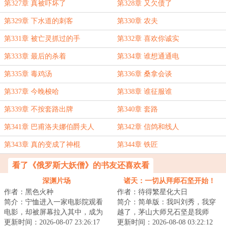
第327章 真被吓坏了
第328章 又欠债了
第329章 下水道的刺客
第330章 农夫
第331章 被亡灵抓过的手
第332章 喜欢你诚实
第333章 最后的杀着
第334章 谁想通通电
第335章 毒鸡汤
第336章 桑拿会谈
第337章 今晚梭哈
第338章 谁征服谁
第339章 不按套路出牌
第340章 套路
第341章 巴甫洛夫娜伯爵夫人
第342章 信鸽和线人
第343章 真的变成了神棍
第344章 铁匠
看了《俄罗斯大妖僧》的书友还喜欢看
深渊片场
诸天：一切从拜师石坚开始！
作者：黑色火种
作者：待得繁星化大日
简介：宁恤进入一家电影院观看
简介：简单版：我叫刘秀，我穿
电影，却被屏幕拉入其中，成为
越了，茅山大师兄石坚是我师
深渊电影院内的演员之一。从今
更新时间：2026-08-07 23:26:17
父……不简单版：九叔：“什么符
更新时间：2026-08-08 03:22:12