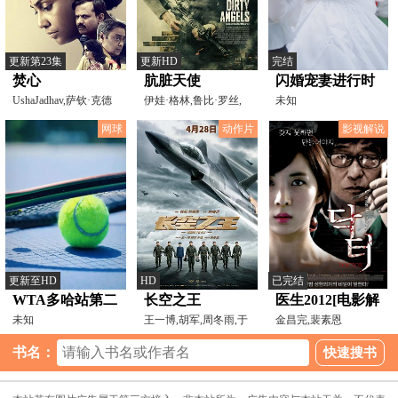
更新第23集
更新HD
完结
焚心
肮脏天使
闪婚宠妻进行时
UshaJadhav,萨钦·克德
伊娃·格林,鲁比·罗丝,
未知
卡,吉里什·库卡尼,R
玛丽亚·巴卡洛娃,
网球
动作片
影视解说
更新至HD
HD
已完结
WTA多哈站第二
长空之王
医生2012[电影解
日：阿尼西莫娃
未知
王一博,胡军,周冬雨,于
说]
金昌完,裴素恩
适,卜钰,翟宇佳,王子
VS普利斯科娃
书名：