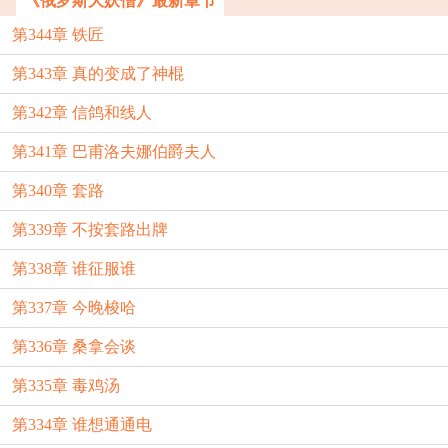
《俄罗斯大妖僧》最新章节
第344章 铁匠
第343章 真的变成了神棍
第342章 信鸽和线人
第341章 巴甫洛夫娜伯爵夫人
第340章 套路
第339章 不按套路出牌
第338章 谁征服谁
第337章 今晚梭哈
第336章 桑拿会谈
第335章 毒鸡汤
第334章 谁想通通电