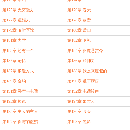
第175章 无穷魅力
第176章 春天
第177章 证婚人
第178章 诊费
第179章 临时医院
第180章 后山
第181章 力学
第182章 吻礼
第183章 还有一个
第184章 驱魔悬赏令
第185章 记忆
第186章 精神力
第187章 消遣方式
第188章 我是来度假的
第189章 合约
第190章 谁下厨房
第191章 卧室与电话
第192章 电话铃声
第193章 拔线
第194章 姬大人
第195章 主人的主人
第196章 收买
第197章 倒霉的盗贼
第198章 黑影