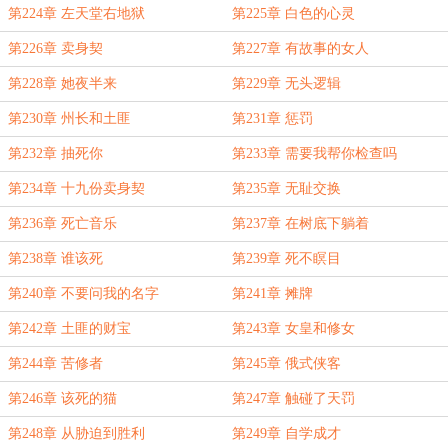
第224章 左天堂右地狱
第225章 白色的心灵
第226章 卖身契
第227章 有故事的女人
第228章 她夜半来
第229章 无头逻辑
第230章 州长和土匪
第231章 惩罚
第232章 抽死你
第233章 需要我帮你检查吗
第234章 十九份卖身契
第235章 无耻交换
第236章 死亡音乐
第237章 在树底下躺着
第238章 谁该死
第239章 死不瞑目
第240章 不要问我的名字
第241章 摊牌
第242章 土匪的财宝
第243章 女皇和修女
第244章 苦修者
第245章 俄式侠客
第246章 该死的猫
第247章 触碰了天罚
第248章 从胁迫到胜利
第249章 自学成才