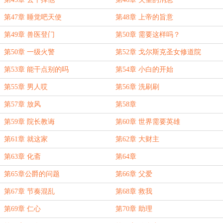
第47章 睡觉吧天使
第48章 上帝的旨意
第49章 兽医登门
第50章 需要这样吗？
第50章 一级火警
第52章 戈尔斯克圣女修道院
第53章 能干点别的吗
第54章 小白的开始
第55章 男人哎
第56章 洗刷刷
第57章 放风
第58章
第59章 院长教诲
第60章 世界需要英雄
第61章 就这家
第62章 大财主
第63章 化斋
第64章
第65章公爵的问题
第66章 父爱
第67章 节奏混乱
第68章 救我
第69章 仁心
第70章 助理