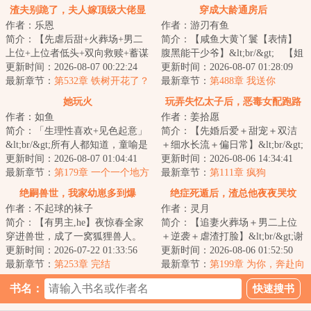
喜欢看
渣夫别跪了，夫人嫁顶级大佬显
穿成大龄通房后
作者：乐恩
作者：游刃有鱼
怀啦
简介：【先虐后甜+火葬场+男二
简介：【咸鱼大黄丫鬟【表情】
上位+上位者低头+双向救赎+蓄谋
腹黑能干少爷】&lt;br/&gt; 【姐
已久+SC】温颂是出了名的乖巧温
更新时间：2026-08-07 00:22:24
弟+甜虐+年龄差+欢脱吐槽+打脸
更新时间：2026-08-07 01:28:09
顺。二十岁生...
最新章节：
第532章 铁树开花了？
+美食+宅斗...
最新章节：
第488章 我送你
她玩火
玩弄失忆太子后，恶毒女配跑路
作者：如鱼
作者：姜拾愿
了
简介：「生理性喜欢+见色起意」
简介：【先婚后爱＋甜宠＋双洁
&lt;br/&gt;所有人都知道，童喻是
＋细水长流＋偏日常】&lt;br/&gt;
霍放的秘密情人，她在锁骨处纹
更新时间：2026-08-07 01:04:41
（明媚小太阳×高岭之花）
更新时间：2026-08-06 14:34:41
了他的名字...
最新章节：
第179章 一个一个地方
&lt;br/&gt;宋今...
最新章节：
第111章 疯狗
找，总能找到你
绝嗣兽世，我家幼崽多到爆
绝症死遁后，渣总他夜夜哭坟
作者：不起球的袜子
作者：灵月
简介：【有男主,he】夜惊春全家
简介：【追妻火葬场＋男二上位
穿进兽世，成了一窝狐狸兽人。
＋逆袭＋虐渣打脸】&lt;br/&gt;谢
好消息：全家都有手艺。养殖场
更新时间：2026-07-22 01:33:56
语棠爱了顾瑾辞八年，换来的却
更新时间：2026-08-06 01:52:50
的爸，喂猪杀...
最新章节：
第253章 完结
是他为了白...
最新章节：
第199章 为你，奔赴向
阳
书名：