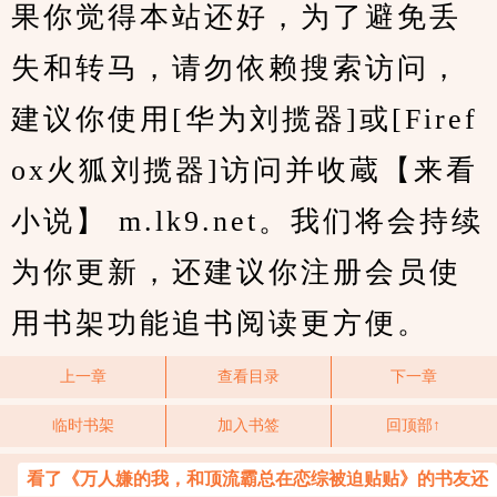
果你觉得本站还好，为了避免丢
失和转马，请勿依赖搜索访问，
建议你使用[华为刘揽器]或[Firef
ox火狐刘揽器]访问并收蔵【来看
小说】 m.lk9.net。我们将会持续
为你更新，还建议你注册会员使
用书架功能追书阅读更方便。
上一章
查看目录
下一章
临时书架
加入书签
回顶部↑
看了《万人嫌的我，和顶流霸总在恋综被迫贴贴》的书友还