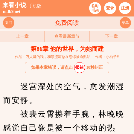
来看小说
手机版
临时
登录
注册
书架
m.lk9.net
免费阅读
返回
菜单
上一章
查看最新章节
下一章
第86章 他的世界，为她而建
作品：万人嫌的我，和顶流霸总在恋综被迫贴贴
作者：小柚子V
如果本章错误，请点击
报错
10秒纠正
　　迷宫深处的空气，愈发潮湿
而安静。
　　被裴云霄攥着手腕，林晚晚
感觉自己像是被一个移动的热