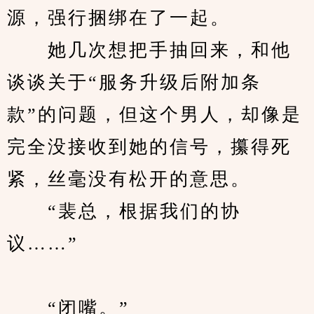
源，强行捆绑在了一起。
　　她几次想把手抽回来，和他
谈谈关于“服务升级后附加条
款”的问题，但这个男人，却像是
完全没接收到她的信号，攥得死
紧，丝毫没有松开的意思。
　　“裴总，根据我们的协
议……”
　　“闭嘴。”