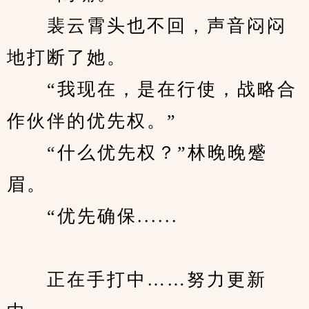
　　裴云霄头也不回，声音闷闷
地打断了她。
　　“我现在，是在行使，战略合
作伙伴的优先权。”
　　“什么优先权？”林晚晚蹙
眉。
　　“优先确保......
　　正在手打中……努力更新