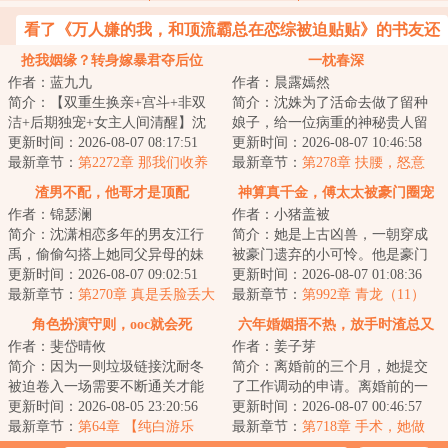
看了《万人嫌的我，和顶流霸总在恋综被迫贴贴》的书友还
喜欢看
抢我姻缘？转身嫁暴君夺后位
一枕春深
作者：蓝九九
作者：晨露嫣然
简介：【双重生换亲+宫斗+非双
简介：沈姝为了活命去做了留种
洁+后期独宠+女主人间清醒】沈
娘子，给一位病重的神秘贵人留
知念和嫡姐沈南乔一起重生了。
更新时间：2026-08-07 08:17:51
下血脉。数年后，她带着软萌萌
更新时间：2026-08-07 10:46:58
前世，她被父亲...
最新章节：
第2272章 那我们收养
的小女儿重返京...
最新章节：
第278章 扶腰，怒意
一个孩子吧（227万必读票加）
渣男不配，他哥才是顶配
神算真千金，傅太太被豪门圈宠
作者：锦瑟澜
作者：小猪盖被
爆
简介：沈潇相恋多年的男友江行
简介：她是上古凶兽，一朝穿成
禹，偷偷勾搭上她同父异母的妹
被豪门遗弃的小可怜。他是豪门
妹沈凌，珠胎暗结；偏心的父母
更新时间：2026-08-07 09:02:51
贵子，血煞缠身病弱植物人，注
更新时间：2026-08-07 01:08:36
软硬兼施，逼她...
最新章节：
第270章 真是丢脸丢大
定活不过仨月。...
最新章节：
第992章 青龙（11）
发了
角色扮演守则，ooc就会死
六年婚姻捂不热，放手时渣总又
作者：斐岱晴攸
作者：姜子芽
爱了
简介：因为一则垃圾链接沈耐冬
简介：离婚前的三个月，她提交
被迫卷入一场需要不断通关才能
了工作调动的申请。离婚前的一
存活的游戏。&lt;br/&gt;【纯白】
更新时间：2026-08-05 23:20:56
个月，她向霍津臣寄出了离婚协
更新时间：2026-08-07 00:46:57
的游乐园、...
最新章节：
第64章 【纯白游乐
议书。离婚前的...
最新章节：
第718章 手术，她做
园】64