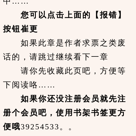
中……
您可以点击上面的【报错】
按钮崔更
　　如果此章是作者求票之类废
话的，请跳过继续看下一章
　　请你先收藏此页吧，方便等
下阅读咯……
　　如果你还没注册会员就先注
册个会员吧，使用书架书签更方
便哦
39254533。。