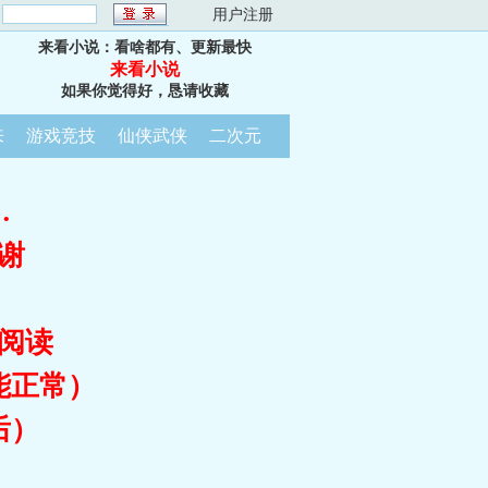
：
用户注册
来看小说：看啥都有、更新最快
来看小说
如果你觉得好，恳请收藏
来
游戏竞技
仙侠武侠
二次元
…
谢
阅读
能正常）
后）