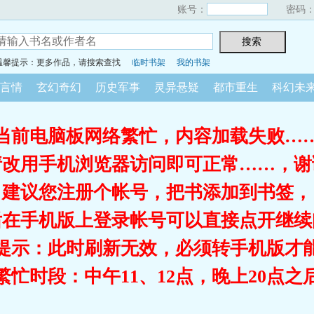
账号：
密码
温馨提示：更多作品，请搜索查找
临时书架
我的书架
言情
玄幻奇幻
历史军事
灵异悬疑
都市重生
科幻未
当前电脑板网络繁忙，内容加载失败…
请改用手机浏览器访问即可正常……，谢
建议您注册个帐号，把书添加到书签，
后在手机版上登录帐号可以直接点开继续
提示：此时刷新无效，必须转手机版才
繁忙时段：中午11、12点，晚上20点之