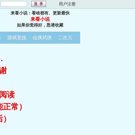
：
用户注册
来看小说：看啥都有、更新最快
来看小说
如果你觉得好，恳请收藏
来
游戏竞技
仙侠武侠
二次元
…
谢
阅读
能正常）
后）