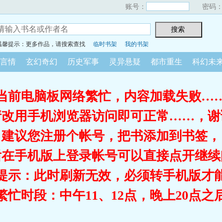
账号：
密码
温馨提示：更多作品，请搜索查找
临时书架
我的书架
言情
玄幻奇幻
历史军事
灵异悬疑
都市重生
科幻未
当前电脑板网络繁忙，内容加载失败…
请改用手机浏览器访问即可正常……，谢
建议您注册个帐号，把书添加到书签，
后在手机版上登录帐号可以直接点开继续
提示：此时刷新无效，必须转手机版才
繁忙时段：中午11、12点，晚上20点之