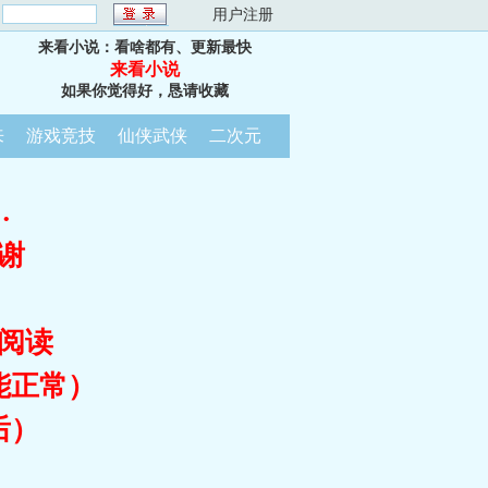
：
用户注册
来看小说：看啥都有、更新最快
来看小说
如果你觉得好，恳请收藏
来
游戏竞技
仙侠武侠
二次元
…
谢
阅读
能正常）
后）