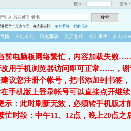
账号：
密码
温馨提示：更多作品，请搜索查找
临时书架
我的书架
言情
玄幻奇幻
历史军事
灵异悬疑
都市重生
科幻未
当前电脑板网络繁忙，内容加载失败…
请改用手机浏览器访问即可正常……，谢
建议您注册个帐号，把书添加到书签，
后在手机版上登录帐号可以直接点开继续
提示：此时刷新无效，必须转手机版才
繁忙时段：中午11、12点，晚上20点之