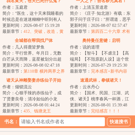
我名黄天，苍天已死什么鬼？
一人之下：吾名秽元真君！
作者：玉庭君
作者：上清玉景道君
简介：“医生，这十天来我睡着的
简介：《庄子·知北游》有载：东
时候总是在迷迷糊糊中听到有人
郭子问于庄子曰：“所谓道，恶乎
喊我的名字。”“黄天先生，你这是
更新时间：2026-08-07 15:19:28
在？”庄子曰：“无所不在。”东郭
更新时间：2026-08-07 02:57:47
幻听。”...
最新章节：
412、突破，改造，黄
子曰：...
最新章节：
第四百二十六章 术有
天大圣！
二象
全城都在帮我找尸体
奥特曼任意键：启明
作者：几人得鹿皆梦鱼
作者：说的道理
简介：平行世界。年月日，无数
简介：【智斗】【不虐主】【高
白芒从天而降，蓝星被划分出超
端局】【不毁原剧人设】这个世
过个区块。全球异变。每月第一
更新时间：2026-08-08 02:47:18
界，防卫队由各种重量级成员构
更新时间：2026-07-29 19:25:30
天凌晨，将会随...
最新章节：
第110章 横跨两界之界
成:总监城府深...
最新章节：
完本感言+新书内容
+推一本万订骑士文《谁让他当假
诸天从神雕娶妻赤练仙子开始
速通武林，拳镇诸天！
面骑士的！》
作者：烟锁流云
作者：云水丹心
简介：心狠手辣的赤练仙子，成
简介：【国术、民国、江湖、武
了贤妻良母；清冷如仙的小龙
侠、诸天】桃李春风一杯酒，江
女，也变得活泼可爱。还有杨
更新时间：2026-08-08 01:44:24
湖夜雨十年灯。！陈湛跨越百
更新时间：2026-08-01 15:39:48
过……看着自家这个...
最新章节：
435、钱塘龙王
年，身入风起云涌...
最新章节：
完结感言！！！
书名：