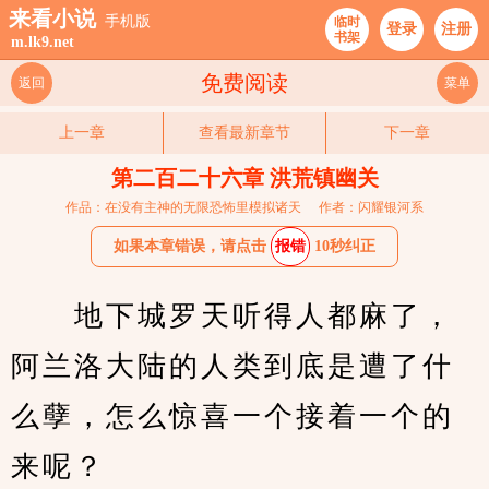
来看小说
手机版
临时
登录
注册
书架
m.lk9.net
免费阅读
返回
菜单
上一章
查看最新章节
下一章
第二百二十六章 洪荒镇幽关
作品：在没有主神的无限恐怖里模拟诸天
作者：闪耀银河系
如果本章错误，请点击
报错
10秒纠正
　　地下城罗天听得人都麻了，
阿兰洛大陆的人类到底是遭了什
么孽，怎么惊喜一个接着一个的
来呢？