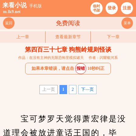
来看小说
手机版
临时
登录
注册
书架
m.lk9.net
免费阅读
返回
菜单
上一章
查看最新章节
下一章
第四百三十七章 狗熊岭规则怪谈
作品：在没有主神的无限恐怖里模拟诸天
作者：闪耀银河系
如果本章错误，请点击
报错
10秒纠正
上一页
1
2
下—页
　　宝可梦罗天觉得萧宏律是没
道理会被放进童话王国的，毕