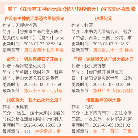
看了《在没有主神的无限恐怖里模拟诸天》的书友还喜欢看
在没有主神的无限恐怖里模拟诸
伊塔纪元
作者：闪耀银河系
作者：虾写
天
简介：【想知道生命的意义吗？
简介：本书为无限缝合流，包含
想真的活着吗？】【是/否】罗天
了中恐、西童、三国、公路、求
点下了是。“然后呢？”“然后我的
更新时间：2026-07-22 02:58:14
生、丧尸、克苏鲁、星际等元素
更新时间：2026-08-07 01:18:31
存款就被...
最新章节：
第四百四十七章 年兽
副本。战斗系统...
最新章节：
第四百六十一章 神兵
诸天：一切从拜师石坚开始！
同穿：速通诸天从打爆大筒木开
作者：待得繁星化大日
作者：我只想万定
始
简介：简单版：我叫刘秀，我穿
简介：【你已经开启灵魂宫
越了，茅山大师兄石坚是我师
殿！】楚阳穿越火影世界，成为
父……不简单版：九叔：“什么符
更新时间：2026-08-06 01:17:59
千手一族一员，但似乎穿越的有
更新时间：2026-08-07 00:23:39
道大成！我看你...
最新章节：
第八十三章：可以返
点早，穿越忍村都还...
最新章节：
第1111章 大师兄说得
老孩童的功法！（求订阅！）
对
我名黄天，苍天已死什么鬼？
维度魔神的聊天群
作者：玉庭君
作者：九棍
简介：“医生，这十天来我睡着的
简介：上下四方曰宇，古往今来
时候总是在迷迷糊糊中听到有人
曰宙。一次意外，令林宇身死穿
喊我的名字。”“黄天先生，你这是
更新时间：2026-08-06 15:08:19
越，但在穿越途中，他又意外撞
更新时间：2026-08-05 18:31:02
幻听。”...
最新章节：
411、掌握雷霆，耀
上了一个刚刚孕...
最新章节：
第一千一百三十五章
金，你们想突破吗？
无漏仙体