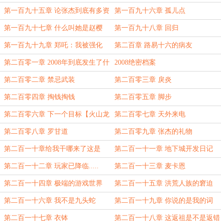
NPC吗？
强了
第一百九十五章 论张杰到底有多资
第一百九十六章 孤儿点
深
第一百九十七章 什么叫她是赵樱
第一百九十八章 回归
空？！
第一百九十九章 郑吒：我被强化
第二百章 路易十六的病友
了？
第二百零一章 2008年到底发生了什
2008绝密档案
么
第二百零二章 禁忌武装
第二百零三章 戾炎
第二百零四章 掏钱掏钱
第二百零五章 脚步
第二百零六章 下一个目标【火山龙
第二百零七章 天外来电
岛】
第二百零八章 罗甘道
第二百零九章 张杰的礼物
第二百一十章给我干哪来了这是
第二百一十一章 地下城开发日记
（大雾）
第二百一十二章 玩家已降临.....
第二百一十三章 麦卡恩
第二百一十四章 极端的游戏世界
第二百一十五章 洪荒人族的窘迫
第二百一十六章 我不是九头蛇
第二百一十九章 你说的是我的词
吗？！
啊！
第二百一十七章 衣钵
第二百一十八章 这返祖是不是返错