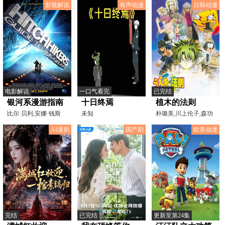
影视解说
有声动漫
日韩动漫
电影解说
一口气看完
已完结
银河系漫游指南
十日终焉
植木的法则
[电影解说]
比尔·贝利,安娜·钱斯
未知
朴璐美,川上伦子,森功
勒,沃维克·戴维斯,
至,保志总一朗,斋贺光
AI漫剧
国产剧
欧美动漫
完结
已完结
更新至第24集