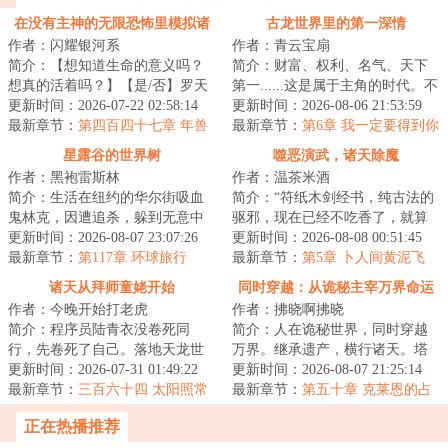
在没有主神的无限恐怖里模拟诸
古龙世界里的第一深情
作者：闪耀银河系
作者：青云宝扇
天
简介：【想知道生命的意义吗？
简介：财富、权利、名气、天下
想真的活着吗？】【是/否】罗天
第一......这是属于主角的时代。不
点下了是。“然后呢？”“然后我的
更新时间：2026-07-22 02:58:14
过对方云华来说，他更喜欢坐看
更新时间：2026-08-06 21:53:59
存款就被...
最新章节：
第四百四十七章 年兽
主角翻雨覆...
最新章节：
第6章 我一定要得到你
星露谷的世界树
噬恶演武，诸天除魔
作者：黑袍雷斯林
作者：温茶米酒
简介：生活在纽约的华尔街吸血
简介：“符纸木剑经书，纯古法的
鬼林克，因遭追杀，躲到无意中
驱邪，现在已经不吃香了，就算
继承的一座乡下农场内。他在这
更新时间：2026-08-07 23:07:26
术士出门，都得带个二百斤的香
更新时间：2026-08-08 00:51:45
里更换身份，换...
最新章节：
第117章 环球旅行
炉防身，你不...
最新章节：
第5章 卜人间黄泥飞
鸟，翻云手喜得正餐（6200单
诸天从拜师童姥开始
同时穿越：从诡秘主宰万界命运
更）
作者：今晚开始打老虎
作者：拂晓啊拂晓
简介：程序员陆青衣没卷死同
简介：人在诡秘世界，同时穿越
行，先卷死了自己。落地天龙世
万界。继承遗产，横行诸天。塔
界，捡到野生童姥，武技一点就
更新时间：2026-07-31 01:49:22
罗会，他是愚者最信赖的挚友。
更新时间：2026-08-07 21:25:14
通，心法一看就明...
最新章节：
三百六十四 太阳照常
坐忘道，他是红...
最新章节：
第五十章 克莱恩的占
升起（大结局）
卜
正在热播推荐