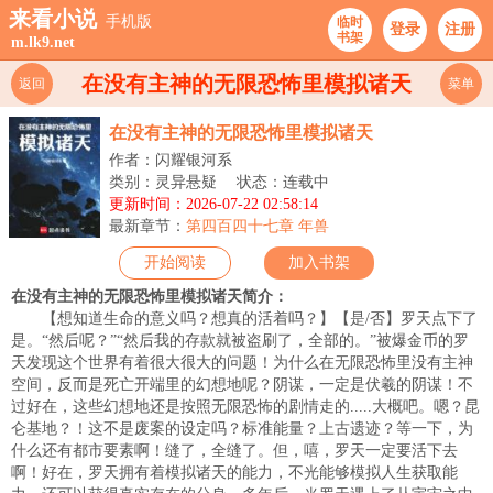
来看小说
手机版
临时
登录
注册
书架
m.lk9.net
在没有主神的无限恐怖里模拟诸天
返回
菜单
在没有主神的无限恐怖里模拟诸天
作者：闪耀银河系
类别：灵异悬疑
状态：连载中
更新时间：2026-07-22 02:58:14
最新章节：
第四百四十七章 年兽
开始阅读
加入书架
在没有主神的无限恐怖里模拟诸天简介：
【想知道生命的意义吗？想真的活着吗？】【是/否】罗天点下了
是。“然后呢？”“然后我的存款就被盗刷了，全部的。”被爆金币的罗
天发现这个世界有着很大很大的问题！为什么在无限恐怖里没有主神
空间，反而是死亡开端里的幻想地呢？阴谋，一定是伏羲的阴谋！不
过好在，这些幻想地还是按照无限恐怖的剧情走的.....大概吧。嗯？昆
仑基地？！这不是废案的设定吗？标准能量？上古遗迹？等一下，为
什么还有都市要素啊！缝了，全缝了。但，嘻，罗天一定要活下去
啊！好在，罗天拥有着模拟诸天的能力，不光能够模拟人生获取能