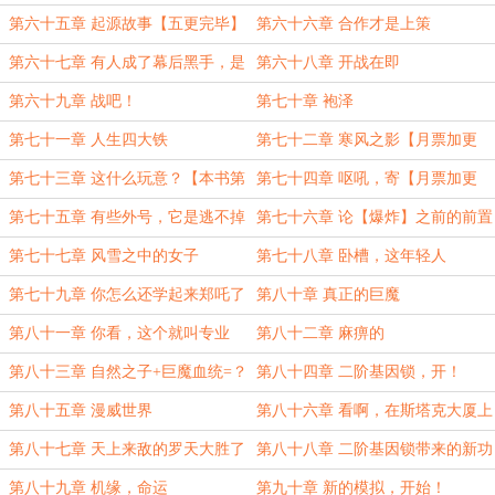
的抽象了【上架更新3/5】
的？【上架4/5】
第六十五章 起源故事【五更完毕】
第六十六章 合作才是上策
第六十七章 有人成了幕后黑手，是
第六十八章 开战在即
谁呢？
第六十九章 战吧！
第七十章 袍泽
第七十一章 人生四大铁
第七十二章 寒风之影【月票加更
1/4】
第七十三章 这什么玩意？【本书第
第七十四章 呕吼，寄【月票加更
一个4K大章】
2/4】
第七十五章 有些外号，它是逃不掉
第七十六章 论【爆炸】之前的前置
的
技能
第七十七章 风雪之中的女子
第七十八章 卧槽，这年轻人
第七十九章 你怎么还学起来郑吒了
第八十章 真正的巨魔
呢？
第八十一章 你看，这个就叫专业
第八十二章 麻痹的
第八十三章 自然之子+巨魔血统=？
第八十四章 二阶基因锁，开！
第八十五章 漫威世界
第八十六章 看啊，在斯塔克大厦上
正发生着一件美好的事情
第八十七章 天上来敌的罗天大胜了
第八十八章 二阶基因锁带来的新功
天下无敌的铁霸王
能
第八十九章 机缘，命运
第九十章 新的模拟，开始！