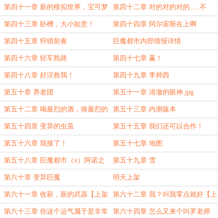
第四十一章 新的模拟世界，宝可梦
第四十二章 对的对的对的.....不
·灾厄
对！
第四十三章 卧槽，大小如意！
第四十四章 阿尔宙斯在上啊
第四十五章 狩猎前奏
巨魔都市内部情报详情
第四十六章 轻车熟路
第四十七章 赢！
第四十八章 好汉救我！
第四十九章 李帅西
第五十章 养老团
第五十一章 清澈的眼神.jpg
第五十二章 喝最烈的酒，骑最烈的
第五十三章 内测版本
马，上XXX.....
第五十四章 变异的虫茧
第五十五章 我们还可以合作！
第五十六章 我接了！
第五十七章 地图
第五十八章 巨魔都市（x）阿诺之
第五十九章 雪
城（√）
第六十章 变异巨魔
明天上架
第六十一章 收获，新的武器【上架
第六十二章 我？叫我零点就好【上
咯】
架2/5】
第六十三章 你这个运气属于是非常
第六十四章 怎么又来个叫罗老师