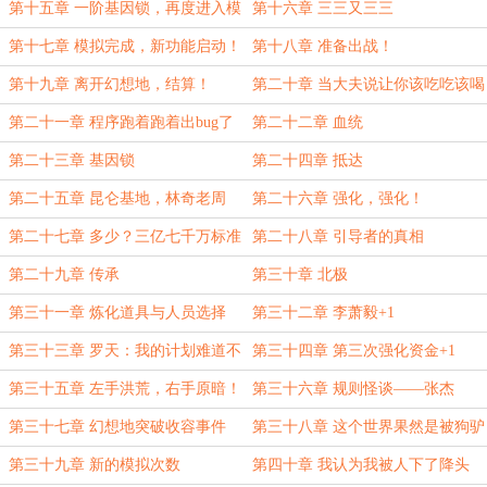
第十五章 一阶基因锁，再度进入模
第十六章 三三又三三
拟！
第十七章 模拟完成，新功能启动！
第十八章 准备出战！
第十九章 离开幻想地，结算！
第二十章 当大夫说让你该吃吃该喝
喝......
第二十一章 程序跑着跑着出bug了
第二十二章 血统
第二十三章 基因锁
第二十四章 抵达
第二十五章 昆仑基地，林奇老周
第二十六章 强化，强化！
第二十七章 多少？三亿七千万标准
第二十八章 引导者的真相
能量？！
第二十九章 传承
第三十章 北极
第三十一章 炼化道具与人员选择
第三十二章 李萧毅+1
第三十三章 罗天：我的计划难道不
第三十四章 第三次强化资金+1
完美吗？！
第三十五章 左手洪荒，右手原暗！
第三十六章 规则怪谈——张杰
（大雾）
第三十七章 幻想地突破收容事件
第三十八章 这个世界果然是被狗驴
给严重入侵了！
第三十九章 新的模拟次数
第四十章 我认为我被人下了降头