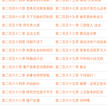
第二百四十四章 新版本的印洲队？
第二百四十五章 模拟·大怪兽格
斗！雷奥尼克斯！
第二百四十六章 雷奥尼克斯发展路
第二百四十七章 这池子里怎么还有
线
贝利亚啊！
第二百四十八章 天下无敌的贝利亚
第二百四十九章 秦军真的有金古
奥特曼战胜了天上来敌的异生兽
桥！！！
第二百五十章 异生兽之源
第二百五十一章 三面怪人·达达
第二百五十二章 达达之死
第二百五十三章 重启金古桥
第二百五十四章 演都不演了
第二百五十五章 谁还没有个信息差
了
第二百五十六章 热爱生命的惊世巨
第二百五十七章 雷奥尼克斯罗天入
人！
队
第二百五十八章 终极战斗仪
第二百五十九章 可怜弱小还无助
第二百六十章 量产雷奥尼克斯的构
第二百六十一章 集众
想
第二百六十二章 亲爹也得明算账
第二百六十三章 干掉他们！
第二百六十四章 开始刷分
第二百六十五章 看啊，这里正发生
着一件可怕的事！
第二百六十六章 研究所也是不可不
第二百六十七章 上古版本的巨龙
品鉴的一环
第二百六十八章 僵尸金属
第二百六十九章 你闭嘴