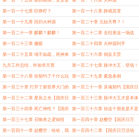
第一百一十五章 新的模拟，变形金
第一百一十六章 火种源
刚！
第一百一十七章 巨狰狞？
第一百一十八章 静观其变
第一百一十九章 回归火种源
第一百二十章 元始天尊？！
第一百二十一章 麒麟？麒麟！
第一百二十二章 去结束这一场战
争！
第一百二十三章 傻眼
第一百二十四章 火种源到手
第一百二十五章 堵不如疏，死神来
第一百二十六章 倒反天罡
了
九月工作总结，外加求月票
第一百二十七章 脉冲大王，登场！
第一百二十八章 你契约了个什么玩
第一百二十九章 紧急条例
意？
第一百三十章 打开了新世界大门的
第一百三十一章 灵魂契约【国庆日
郑吒
万1/5】
第一百三十二章 星辰之光【国庆日
第一百三十三章 脉冲大王才是本体
万2/5】
啊！【国庆日万3/5】
第一百三十四章 死亡神性？【国庆
第一百三十六章 你这个朋友是不是
日万4/5】
你自己？【国庆日万1/5】
第一百三十七章 召唤兽之逻辑怪
第一百四十章 赵樱空【国庆日万
【国庆日万2/5】
5/5】
第一百四十一章 赵樱空：哈哈，我
第一百四十二章 【国庆日万活动