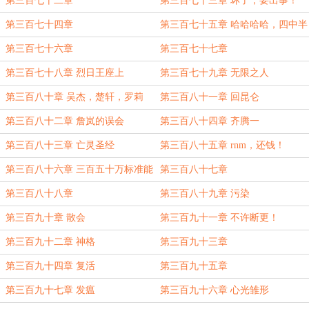
第三百七十二章
第三百七十三章 坏了，要出事！
第三百七十四章
第三百七十五章 哈哈哈哈，四中半
神来喽！
第三百七十六章
第三百七十七章
第三百七十八章 烈日王座上
第三百七十九章 无限之人
第三百八十章 吴杰，楚轩，罗莉
第三百八十一章 回昆仑
第三百八十二章 詹岚的误会
第三百八十四章 齐腾一
第三百八十三章 亡灵圣经
第三百八十五章 rnm，还钱！
第三百八十六章 三百五十万标准能
第三百八十七章
量入账
第三百八十八章
第三百八十九章 污染
第三百九十章 散会
第三百九十一章 不许断更！
第三百九十二章 神格
第三百九十三章
第三百九十四章 复活
第三百九十五章
第三百九十七章 发瘟
第三百九十六章 心光雏形