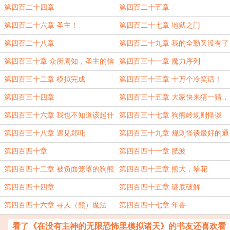
前.....
第四百二十四章
第四百二十五章
第四百二十六章 圣主！
第四百二十七章 地狱之门
第四百二十八章
第四百二十九章 我的全勤又没有了
（哭）
第四百三十章 众所周知，圣主的信
第四百三十一章 魔力序列
誉....
第四百三十二章 模拟完成
第四百三十三章 十万个冷笑话！
第四百三十四章
第四百三十五章 大家快来猜一猜，
牢大到牢七
第四百三十六章 我也不知道该起什
第四百三十七章 狗熊岭规则怪谈
么章节名了
第四百三十八章 遇见郑吒
第四百三十九章 规则怪谈最好的通
关方式就是把怪谈打一顿
第四百四十章
第四百四十一章 肥波
第四百四十二章 被负面笼罩的狗熊
第四百四十三章 熊大，翠花
岭
第四百四十四章
第四百四十五章 谜底破解
第四百四十六章 寻人（熊）魔法
第四百四十七章 年兽
看了《在没有主神的无限恐怖里模拟诸天》的书友还喜欢看