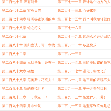
第二百七十章 没有能量
第二百七十一章 设计这个地方的人
神经病吧
第二百七十二章 实验日志
第二百七十三章 心好累啊.....
第二百七十四章 聆听秘密谈话的声
第二百七十五章 我？叫我楚轩就好
音
第二百七十八章 蛇之符文
第二百七十六章
第二百七十七章
第二百七十九章 这怎么还开始回忆
童年了
第二百八十章 回归尝试，写一章找
第二百八十一章 冬至快乐
找状态，本章免费
第二百八十二章
第二百八十三章
第二百八十四章 元旦快乐，还有一
第二百八十五章 三阶基因锁的预兆
章
（恢复更新的证明）
第二百八十六章 顿悟
第二百八十七章 进化，御龙飞升
第二百八十八章 尼奥斯，巧克力？
第二百八十九章 这三锁的表现不太
对劲啊！
第二百九十章 新的模拟世界
第二百九十一章 平平无奇的目标
第二百九十二章 一，我选一！
第二百九十三章 智激罗天（雾）
第二百九十四章 并非错觉
第二百九十五章 这盟军到底你是总