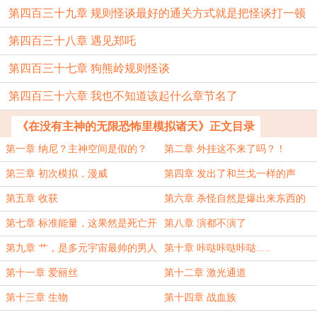
第四百三十九章 规则怪谈最好的通关方式就是把怪谈打一顿
第四百三十八章 遇见郑吒
第四百三十七章 狗熊岭规则怪谈
第四百三十六章 我也不知道该起什么章节名了
《在没有主神的无限恐怖里模拟诸天》正文目录
第一章 纳尼？主神空间是假的？
第二章 外挂这不来了吗？！
第三章 初次模拟，漫威
第四章 发出了和兰戈一样的声
音.jpg
第五章 收获
第六章 杀怪自然是爆出来东西的
第七章 标准能量，这果然是死亡开
第八章 演都不演了
端入侵了对吧！
第九章 艹，是多元宇宙最帅的男人
第十章 咔哒咔哒咔哒.....
（搞笑版排名）
第十一章 爱丽丝
第十二章 激光通道
第十三章 生物
第十四章 战血族