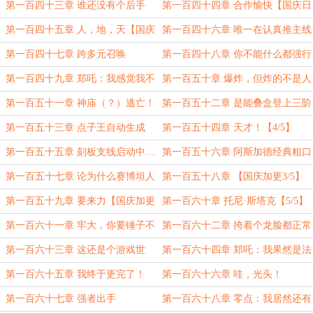
的家庭关系太有意思辣！【1/5】
2/5，求月票】
第一百四十三章 谁还没有个后手
第一百四十四章 合作愉快【国庆日
了？【国庆日万3/5】
万4/5】
第一百四十五章 人，地，天【国庆
第一百四十六章 唯一在认真推主线
日万5/5】
的男人【国庆日万1/5】
第一百四十七章 跨多元召唤
第一百四十八章 你不能什么都强行
【2/5】
压一头吧？【3/5】
第一百四十九章 郑吒：我感觉我不
第一百五十章 爆炸，但炸的不是人
太对劲【4/5】
【5/5】
第一百五十一章 神庙（？）逃亡！
第一百五十二章 是能叠盒登上三阶
【国庆加更1/5】
的异形进化体啊！【国庆加更2/5】
第一百五十三章 点子王自动生成
第一百五十四章 天才！【4/5】
中......【3/5】
第一百五十五章 刻板支线启动中....
第一百五十六章 阿斯加德经典粗口
【5/5】
【国庆加更1/5】
第一百五十七章 论为什么赛博坦人
第一百五十八章 【国庆加更3/5】
不能在漫威宇宙变身【国庆加更
第一百五十九章 要来力【国庆加更
第一百六十章 托尼·斯塔克【5/5】
2/5】
4/5】
第一百六十一章 牢大，你要锤子不
第一百六十二章 挎着个龙脸都正常
要？【1/5】
啊！【2/5】
第一百六十三章 这还是个游戏世
第一百六十四章 郑吒：我果然是法
界！【3/5】
师的料子【4/5】
第一百六十五章 我终于更完了！
第一百六十六章 哇，光头！
【5/5】
第一百六十七章 强者出手
第一百六十八章 零点：我居然还有