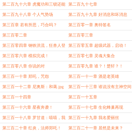
统还是我是总统！
第二百九十六章 虎魔功和三锁还能
第二百九十七章
打配合？
第二百九十八章 个人气势场
第二百九十九章 好消息和坏消息
第三百章 若有所思，巧合吗？
第三百零一章 奥特签名
第三百零二章
第三百零三章
第三百零四章 钢铁洪流，狂兽人登
第三百零五章 超级武器，启动！
场！
第三百零六章 模拟完成！
第三百零七章 灵魂大集合
第三百零八章 你说的对
第三百零九章 谁？！楚轩？！
第三百一十章 郑吒，咒怨
第三百一十一章 酒是老英雄
第三百一十二章 尼奥斯：和蔼.jpg
第三百一十三章 谁说没有主神空间
的
第三百一十四章
第三百一十五章
第三百一十六章 星夜奔袭！
第三百一十七章 生化蜂巢再现
第三百一十八章 罗甘道：嘻嘻，我
第三百一十九章 我名爱丽丝
一定要活下去啊！
第三百二十章 红炎，法师郑吒！
第三百二十一章 居然是未来？