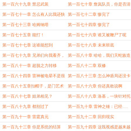
剧情的吗？
第一百六十九章 禁忌武装
第一百七十章 詹岚队员，你是否清
醒！
第一百七十一章 怎么有人比我还快
第一百七十二章 惨完了
第一百七十三章 哈姆纳塔
第一百七十四章 惨完了
第一百七十五章 能打！
第一百七十六章 谁又被鞭尸了呢
第一百七十七章 这谁能想到
第一百七十八章 未来班底
第一百七十九章 兄弟们向我看齐，
第一百八十章 哈哈，我们天蛇族造
我宣布个事——
物是这样的
第一百八十一章 超脱之力转移
第一百八十二章 双修
中.......
第一百八十四章 雷神被电晕不是很
第一百八十三章 怎么神盾局还没卡
正常吗？
玛泰姬与时俱进
第一百八十五章扣帽子，是门艺术
第一百八十六章 你还真敢说啊
第一百八十七章 姐弟相见？
第一百八十八章 洛基，一块针对托
尔智商的病毒
第一百八十九章 都别过了
第一百九十章 雷神之锤：已经.....
一滴都没有了
第一百九十一章 雷霆真元
第一百九十二章 回归现实
第一百九十三章 你是系统的结算
第一百九十四章 这既视感是越来越