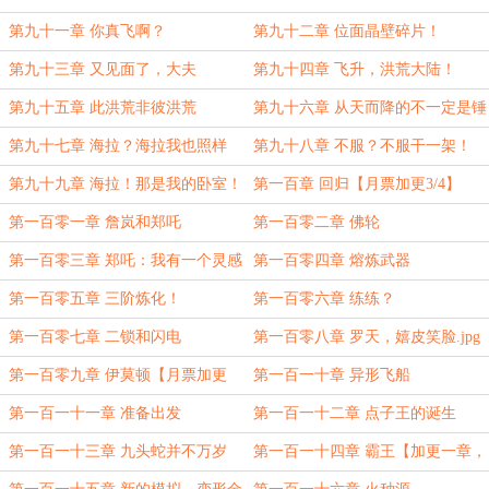
第九十一章 你真飞啊？
第九十二章 位面晶壁碎片！
第九十三章 又见面了，大夫
第九十四章 飞升，洪荒大陆！
第九十五章 此洪荒非彼洪荒
第九十六章 从天而降的不一定是锤
子，也可能是女神.....经病
第九十七章 海拉？海拉我也照样
第九十八章 不服？不服干一架！
肘！
第九十九章 海拉！那是我的卧室！
第一百章 回归【月票加更3/4】
第一百零一章 詹岚和郑吒
第一百零二章 佛轮
第一百零三章 郑吒：我有一个灵感
第一百零四章 熔炼武器
第一百零五章 三阶炼化！
第一百零六章 练练？
第一百零七章 二锁和闪电
第一百零八章 罗天，嬉皮笑脸.jpg
第一百零九章 伊莫顿【月票加更
第一百一十章 异形飞船
4/4】
第一百一十一章 准备出发
第一百一十二章 点子王的诞生
第一百一十三章 九头蛇并不万岁
第一百一十四章 霸王【加更一章，
求月票】